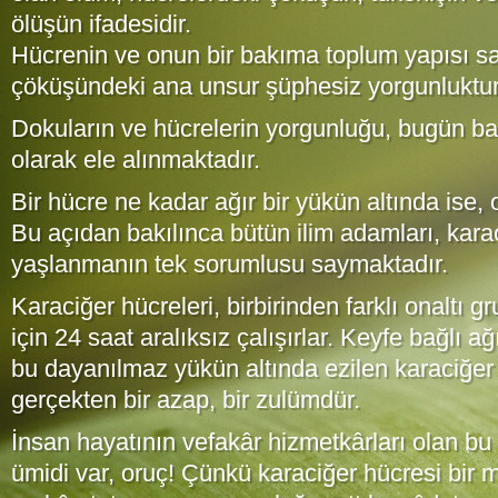
ölüşün ifadesidir.
Hücrenin ve onun bir bakıma toplum yapısı sa
çöküşündeki ana unsur şüphesiz yorgunluktur
Dokuların ve hücrelerin yorgunluğu, bugün başl
olarak ele alınmaktadır.
Bir hücre ne kadar ağır bir yükün altında ise, 
Bu açıdan bakılınca bütün ilim adamları, karac
yaşlanmanın tek sorumlusu saymaktadır.
Karaciğer hücreleri, birbirinden farklı onaltı 
için 24 saat aralıksız çalışırlar. Keyfe bağlı a
bu dayanılmaz yükün altında ezilen karaciğer h
gerçekten bir azap, bir zulümdür.
İnsan hayatının vefakâr hizmetkârları olan bu 
ümidi var, oruç! Çünkü karaciğer hücresi bir