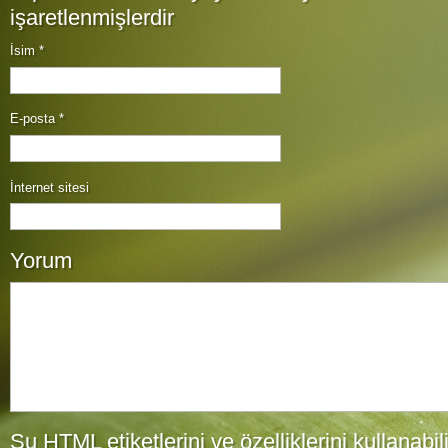
işaretlenmişlerdir
İsim
*
E-posta
*
İnternet sitesi
Yorum
Şu
HTML
etiketlerini ve özelliklerini kullanabil