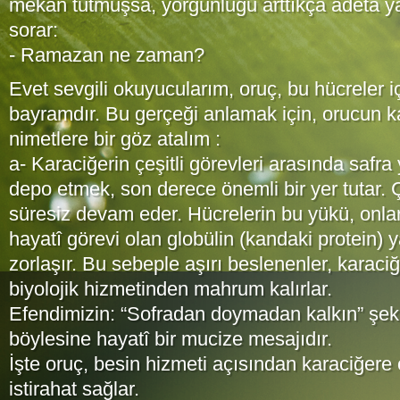
mekân tutmuşsa, yorgunluğu arttıkça âdeta ya
sorar:
- Ramazan ne zaman?
Evet sevgili okuyucularım, oruç, bu hücreler i
bayramdır. Bu gerçeği anlamak için, orucun ka
nimetlere bir göz atalım :
a- Karaciğerin çeşitli görevleri arasında safr
depo etmek, son derece önemli bir yer tutar. 
süresiz devam eder. Hücrelerin bu yükü, onlar
hayatî görevi olan globülin (kandaki protein)
zorlaşır. Bu sebeple aşırı beslenenler, karaciğ
biyolojik hizmetinden mahrum kalırlar.
Efendimizin: “Sofradan doymadan kalkın” şekl
böylesine hayatî bir mucize mesajıdır.
İşte oruç, besin hizmeti açısından karaciğere
istirahat sağlar.