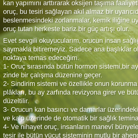
kan yapımını arttırarak oksijen taşıma faaliyetin
oruç, bu tesiri sağlayan akıl almaz bir uyarıcıd
beslenmesindeki zorlanmalar, kemik iliğine u
oruç tutan herkeste bariz bir güç artışı olur.
Evet sevgili okuyucularım, orucun insan sağlığ
saymakla bitiremeyiz. Sadece ana başlıklar o
noktaya temas edeceğim.
1- Oruç sırasında bütün hormon sistemi,bir ay
zinde bir çalışma düzenine geçer.
2- Sindirim sistemi ve özellikle onun korunma
plâkları, bu ay zarfında revizyona girer ve büt
düzeltilir.
3- Orucun kan basıncı ve damarlar üzerindeki
ve kalp üzerinde de otomatik bir sağlık teminat
4- Ve nihayet oruç, insanların manevî bünyele
tesir ile bütün vücut sisteminin mutlu bir ah