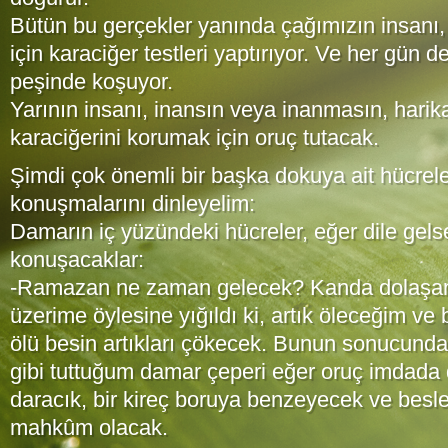
Bütün bu gerçekler yanında çağımızın insanı, 
için karaciğer testleri yaptırıyor. Ve her gün d
peşinde koşuyor.
Yarının insanı, inansın veya inanmasın, harika
karaciğerini korumak için oruç tutacak.
Şimdi çok önemli bir başka dokuya ait hücreleri
konuşmalarını dinleyelim:
Damarın iç yüzündeki hücreler, eğer dile gelsel
konuşacaklar:
-Ramazan ne zaman gelecek? Kanda dolaşan b
üzerime öylesine yığıldı ki, artık öleceğim ve
ölü besin artıkları çökecek. Bunun sonucunda
gibi tuttuğum damar çeperi eğer oruç imdada
daracık, bir kireç boruya benzeyecek ve bes
mahkûm olacak.