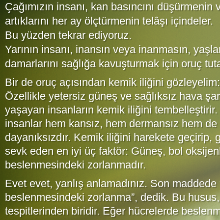
Çağımızın insanı, kan basıncını düşürmenin 
artıklarını her ay ölçtürmenin telâşı içindeler.
Bu yüzden tekrar ediyoruz.
Yarının insanı, inansın veya inanmasın, yaşl
damarlarını sağlığa kavuşturmak için oruç tuta
Bir de oruç açısından kemik iliğini gözleyelim:
Özellikle yetersiz güneş ve sağlıksız hava şart
yaşayan insanların kemik iliğini tembelleştiri
insanlar hem kansız, hem dermansız hem de h
dayanıksızdır. Kemik iliğini harekete geçirip, 
sevk eden en iyi üç faktör: Güneş, bol oksijen
beslenmesindeki zorlanmadır.
Evet evet, yanlış anlamadınız. Son maddede 
beslenmesindeki zorlanma”, dedik. Bu husus, 
tespitlerinden biridir. Eğer hücrelerde beslen