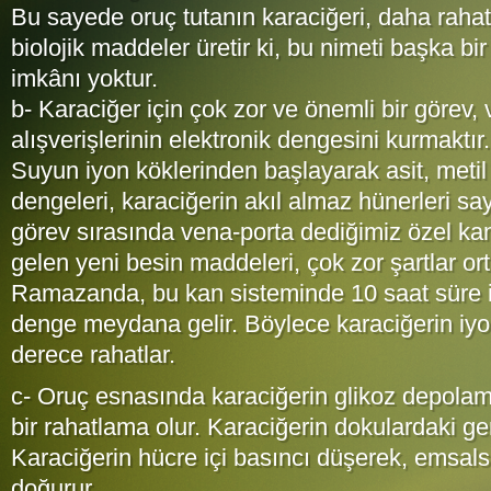
Bu sayede oruç tutanın karaciğeri, daha rahat
biolojik maddeler üretir ki, bu nimeti başka b
imkânı yoktur.
b- Karaciğer için çok zor ve önemli bir görev, 
alışverişlerinin elektronik dengesini kurmaktır.
Suyun iyon köklerinden başlayarak asit, metil
dengeleri, karaciğerin akıl almaz hünerleri sa
görev sırasında vena-porta dediğimiz özel ka
gelen yeni besin maddeleri, çok zor şartlar or
Ramazanda, bu kan sisteminde 10 saat süre ile
denge meydana gelir. Böylece karaciğerin iyo
derece rahatlar.
c- Oruç esnasında karaciğerin glikoz depolam
bir rahatlama olur. Karaciğerin dokulardaki ger
Karaciğerin hücre içi basıncı düşerek, emsalsiz
doğurur.