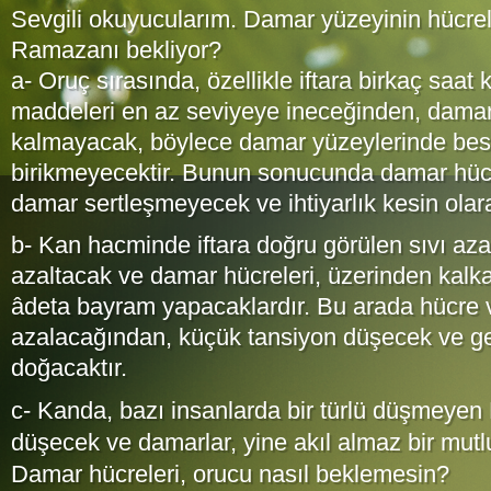
Sevgili okuyucularım. Damar yüzeyinin hücre
Ramazanı bekliyor?
a- Oruç sırasında, özellikle iftara birkaç saat
maddeleri en az seviyeye ineceğinden, damarl
kalmayacak, böylece damar yüzeylerinde besi
birikmeyecektir. Bunun sonucunda damar hücr
damar sertleşmeyecek ve ihtiyarlık kesin olar
b- Kan hacminde iftara doğru görülen sıvı aza
azaltacak ve damar hücreleri, üzerinden kalk
âdeta bayram yapacaklardır. Bu arada hücre 
azalacağından, küçük tansiyon düşecek ve ge
doğacaktır.
c- Kanda, bazı insanlarda bir türlü düşmeyen 
düşecek ve damarlar, yine akıl almaz bir mutl
Damar hücreleri, orucu nasıl beklemesin?