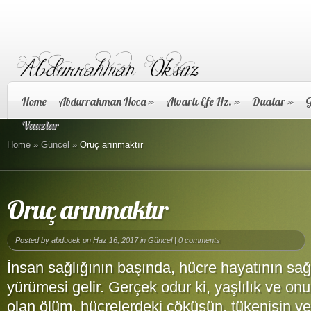
Home
Abdurrahman Hoca
»
Alvarlı Efe Hz.
»
Dualar
»
G
Vaazlar
Home
»
Güncel
»
Oruç arınmaktır
Oruç arınmaktır
Posted by
abduoek
on Haz 16, 2017 in
Güncel
|
0 comments
İnsan sağlığının başında, hücre hayatının sağlı
yürümesi gelir. Gerçek odur ki, yaşlılık ve o
olan ölüm, hücrelerdeki çöküşün, tükenişin ve 