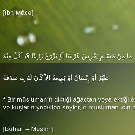
[İbn Mâce]
مَا مِنْ مُسْلِمٍ يَغْرِسُ غَرْسًا أوْ يَزْرَعُ زَرْعًا فَيَـأكُلُ مِنْهُ
طَيْرٌ أوْ إِنْسَانٌ أوْ بَهِيمَةٌ إِلاَّ كَانَ لَهُ بِهِ صَدَقَةٌ
* Bir müslümanın diktiği ağaçtan veya ektiği 
ve kuşların yedikleri şeyler, o müslüman için b
[Buhârî – Müslim]