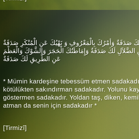
َ صَدَقَةٌ وَأمْرُكَ بِالْمَعْرُوفِ وَ نَهْيُكَ عَنِ الْمُنْكَرِ صَدَقَةٌ
لضَّلاَلِ لَكَ صَدَقَةٌ وَإِمَاطَتُكَ الْحَجَرَ وَالشَّوْكَ وَالْعَظْمَ
عَنِ الطَّرِيقِ لَكَ صَدَقَةٌ
* Mümin kardeşine tebessüm etmen sadakadır.
kötülükten sakındırman sadakadır. Yolunu ka
göstermen sadakadır. Yoldan taş, diken, kemik 
atman da senin için sadakadır *
[Tirmizî]