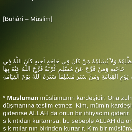
[Buhârî – Müslim]
َظْلِمُهُ وَلاَ يُسْلِمُهُ مَنْ كَانَ فِي حَاجَةِ أخِيهِ كَانَ اللَّهُ فِي
حَاجَتِهِ وَمَنْ فَرَّجَ عَنْ مُسْلِمٍ كُرْبَةً فَرَّجَ اللَّهُ عَنْهُ بِهَا
َوْمِ الْقِيَامَةِ وَمَنْ سَتَرَ مُسْلِمًا سَتَرَهُ اللَّهُ يَوْمَ الْقِيَامَةِ
*
Müslüman
müslümanın kardeşidir. Ona zul
düşmanına teslim etmez. Kim, mümin kardeşini
giderirse ALLAH da onun bir ihtiyacını giderir
sıkıntıdan kurtarırsa, bu sebeple ALLAH da 
sıkıntılarının birinden kurtarır. Kim bir müsl