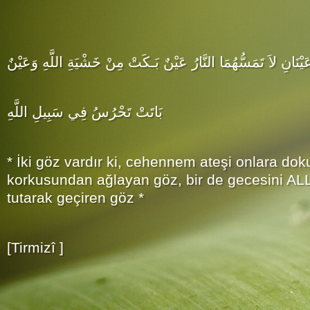
َيْنَانِ لاَ تَمَسُّهُمَا النَّارُ عَيْنٌ بَـكَتْ مِنْ خَشْيَةِ اللَّهِ وَعَيْنٌ
بَاتَتْ تَحْرُسُ فِي سَبِيلِ اللَّهِ
* İki göz vardır ki, cehennem ateşi onlara 
korkusundan ağlayan göz, bir de gecesini AL
tutarak geçiren göz *
[Tirmizî ]