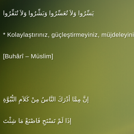
يَسِّرُوا وَلاَ تُعَسِّرُوا وَبَشِّرُوا وَلاَ تُنَفِّرُوا
* Kolaylaştırınız, güçleştirmeyiniz, müjdeleyini
[Buhârî – Müslim]
إنَّ مِمَّا أدْرَكَ النَّاسُ مِنْ كَلاَمِ النُّبُوَّةِ
إذَا لَمْ تَسْتَحِ فَاصْنَعْ مَا شِئْتَ