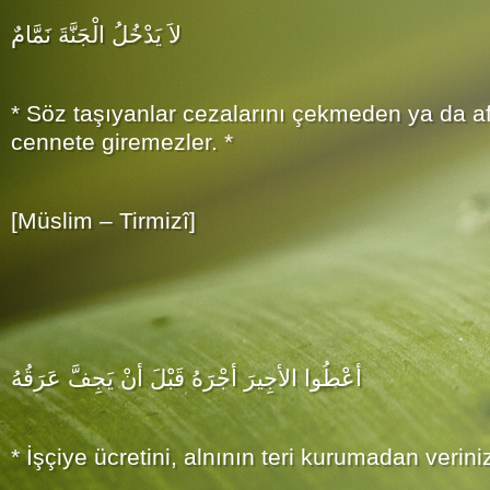
لاَ يَدْخُلُ الْجَنَّةَ نَمَّامٌ
* Söz taşıyanlar cezalarını çekmeden ya da a
cennete giremezler. *
[Müslim – Tirmizî]
أعْطُوا الأجِيرَ أجْرَهُ قَبْلَ أنْ يَجِفَّ عَرَقُهُ
* İşçiye ücretini, alnının teri kurumadan verini