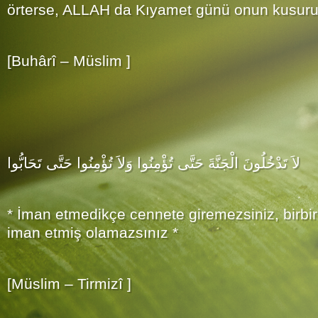
örterse, ALLAH da Kıyamet günü onun kusurun
[Buhârî – Müslim ]
لاَ تَدْخُلُونَ الْجَنَّةَ حَتَّى تُؤْمِنُوا وَلاَ تُؤْمِنُوا حَتَّى تَحَابُّوا
* İman etmedikçe cennete giremezsiniz, birbi
iman etmiş olamazsınız *
[Müslim – Tirmizî ]