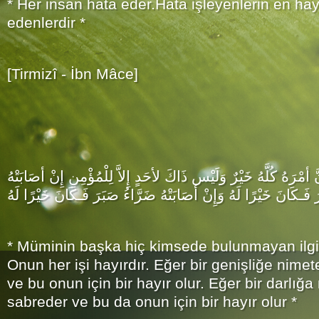
* Her insan hata eder.Hata işleyenlerin en hayı
edenlerdir *
[Tirmizî - İbn Mâce]
 أمْرَهُ كُلَّهُ خَيْرٌ وَلَيْس ذَاكَ لأحَدٍ إِلاَّ لِلْمُؤْمِنِ إِنْ أصَابَتْهُ
فَـكَانَ خَيْرًا لَهُ وَإِنْ أصَابَتْهُ ضَرَّاءُ صَبَرَ فَـكَانَ خَيْرًا لَهُ
* Müminin başka hiç kimsede bulunmayan ilginç
Onun her işi hayırdır. Eğer bir genişliğe nim
ve bu onun için bir hayır olur. Eğer bir darlığ
sabreder ve bu da onun için bir hayır olur *