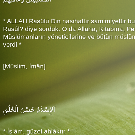
* ALLAH Rasûlü Din nasihattır samimiyettir b
Rasûl? diye sorduk. O da Allaha, Kitabına, P
Müslümanların yöneticilerine ve bütün müslü
verdi *
[Müslim, İmân]
اَلإِسْلاَمُ حُسْنُ الْخُلُقِ
* İslâm, güzel ahlâktır *