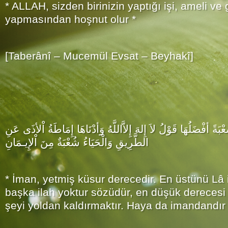
* ALLAH, sizden birinizin yaptığı işi, ameli ve
yapmasından hoşnut olur *
[Taberânî – Mucemül Evsat – Beyhakî]
َةً أفْضَلُهَا قَوْلُ لاَ إِلهَ إِلاَّاللَّهُ وَأدْنَاهَا إِمَاطَةُ اْلأذَى عَنِ
الطَّرِيقِ وَالْحَيَاءُ شُعْبَةٌ مِنَ اْلإِيـمَانِ
* İman, yetmiş küsur derecedir. En üstünü Lâ il
başka ilah yoktur sözüdür, en düşük derecesi d
şeyi yoldan kaldırmaktır. Haya da imandandır 