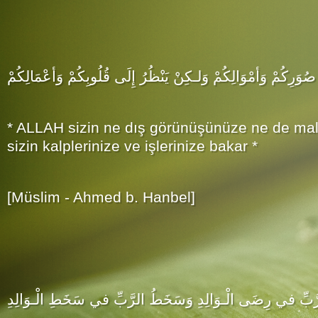
َى صُوَرِكُمْ وَأمْوَالِكُمْ وَلـكِنْ يَنْظُرُ إِلَى قُلُوبِكُمْ وَأعْمَالِكُمْ
* ALLAH sizin ne dış görünüşünüze ne de mal
sizin kalplerinize ve işlerinize bakar *
[Müslim - Ahmed b. Hanbel]
بِّ في رِضَى الْـوَالِدِ وَسَخَطُ الرَّبِّ في سَخَطِ الْـوَالِدِ