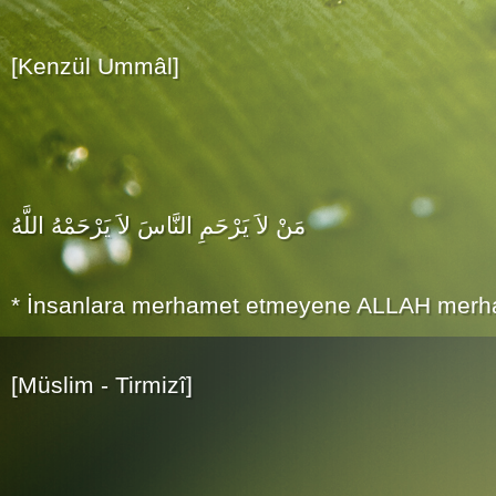
[Kenzül Ummâl]
مَنْ لاَ يَرْحَمِ النَّاسَ لاَ يَرْحَمْهُ اللَّهُ
* İnsanlara merhamet etmeyene ALLAH merh
[Müslim - Tirmizî]