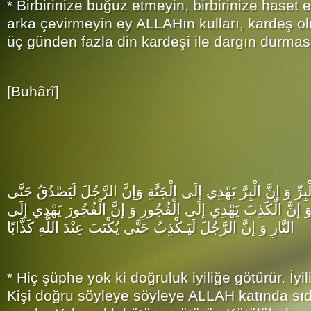
* Birbirinize buğuz etmeyin, birbirinize haset e
arka çevirmeyin ey ALLAHın kulları, kardeş o
üç günden fazla din kardeşi ile dargın durması
[Buhârî]
رِّ وَ إنَّ الْبِرَّ يَهْدِي إلَى الْجَنَّةِ وَإنَّ الرَّجُلَ لَيَصْدُقُ حَتَّى
ا وَ إنَّ الْكَذِبَ يَهْدِي إلَى الْفُجُورِ وَ إنَّ الْفُجُورَ يَهْدِي إلَى
النَّارِ وَ إنَّ الرَّجُلَ لَيَـكْذِبُ حَتَّى يُكْتَبَ عِنْدَ اللَّهِ كَذَّابًا
* Hiç şüphe yok ki doğruluk iyiliğe götürür. İyi
Kişi doğru söyleye söyleye ALLAH katında sıd