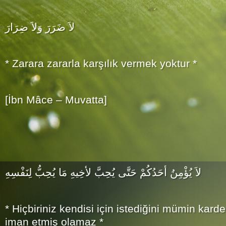
لاَ ضَرَرَ وَلاَ ضِرَارَ
* Zarara zararla karşılık vermek yoktur *
[İbn Mâce – Muvatta]
لاَ يُؤْمِنُ أحَدُكُمْ حَتَّى يُحِبَّ لأخِيهِ مَا يُحِبُّ لِنَفْسِهِ
* Hiçbiriniz kendisi için istediğini mümin kard
iman etmiş olamaz *