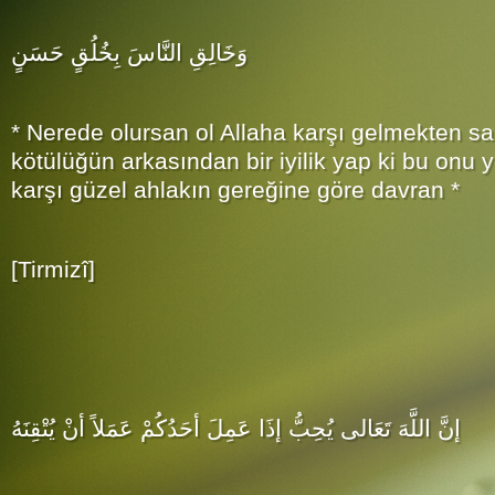
وَخَالِقِ النَّاسَ بِخُلُقٍ حَسَنٍ
* Nerede olursan ol Allaha karşı gelmekten sa
kötülüğün arkasından bir iyilik yap ki bu onu y
karşı güzel ahlakın gereğine göre davran *
[Tirmizî]
إنَّ اللَّهَ تَعَالى يُحِبُّ إذَا عَمِلَ أحَدُكُمْ عَمَلاً أنْ يُتْقِنَهُ