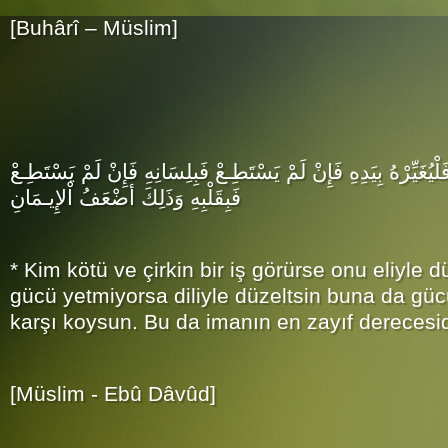
[Buhârî – Müslim]
يُغَيِّرْهُ بِيَدِهِ فَإِنْ لَمْ يَسْتَطِـعْ فَبِلِسَانِهِ فَإِنْ لَمْ يَسْتَطِـعْ
فَبِقَلْبِهِ وَذَلِكَ أضْعَفُ اْلإِيـمَانِ
* Kim kötü ve çirkin bir iş görürse onu eliyle 
gücü yetmiyorsa diliyle düzeltsin buna da gü
karşı koysun. Bu da imanın en zayıf derecesid
[Müslim - Ebû Dâvûd]