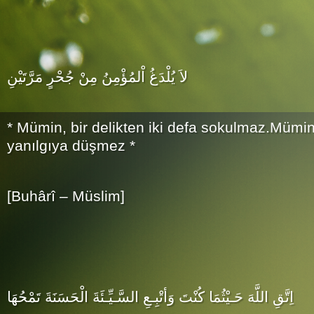
لاَ يُلْدَغُ اْلمُؤْمِنُ مِنْ جُحْرٍ مَرَّتَيْنِ
* Mümin, bir delikten iki defa sokulmaz.Mümin,
yanılgıya düşmez *
[Buhârî – Müslim]
اِتَّقِ اللَّهَ حَـيْثُمَا كُنْتَ وَأتْبِـعِ السَّـيِّـئَةَ الْحَسَنَةَ تَمْحُهَا