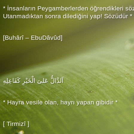
* İnsanların Peygamberlerden öğrendikleri söz
Utanmadıktan sonra dilediğini yap! Sözüdür *
[Buhârî – EbuDâvûd]
اَلدَّالُّ عَلىَ الْخَيْرِ كَفَاعِلِهِ
* Hayra vesile olan, hayrı yapan gibidir *
[ Tirmizî ]