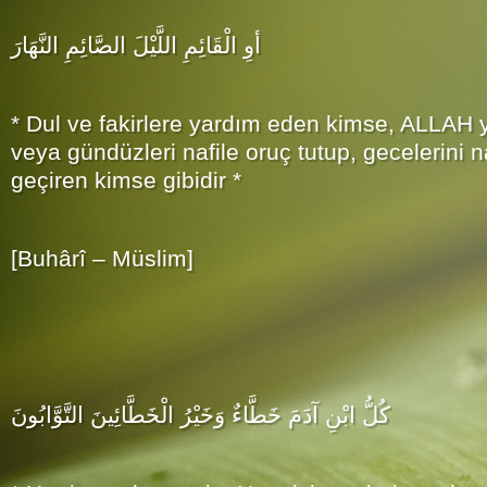
أوِ الْقَائِمِ اللَّيْلَ الصَّائِمِ النَّهَارَ
* Dul ve fakirlere yardım eden kimse, ALLAH
veya gündüzleri nafile oruç tutup, gecelerini n
geçiren kimse gibidir *
[Buhârî – Müslim]
كُلُّ ابْنِ آدَمَ خَطَّاءٌ وَخَيْرُ الْخَطَّائِينَ التَّوَّابُونَ