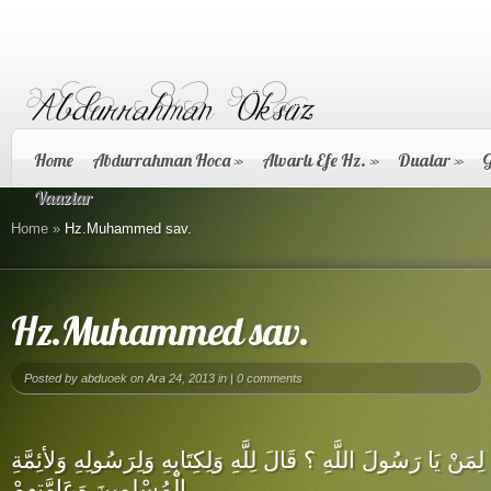
Home
Abdurrahman Hoca
»
Alvarlı Efe Hz.
»
Dualar
»
G
Vaazlar
Home
»
Hz.Muhammed sav.
Hz.Muhammed sav.
Posted by
abduoek
on Ara 24, 2013 in |
0 comments
 لِمَنْ يَا رَسُولَ اللَّهِ ؟ قَالَ لِلَّهِ وَلِكِتَابِهِ وَلِرَسُولِهِ وَلأئِمَّةِ
الْمُسْلِمِينَ وَعَامَّتِهِمْ