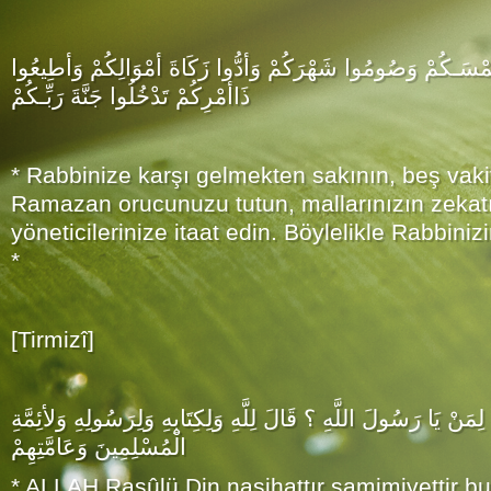
ا خَمْسَـكُمْ وَصُومُوا شَهْرَكُمْ وَأدُّوا زَكَاةَ أمْوَالِكُمْ وَأطِيعُوا
ذَاأمْرِكُمْ تَدْخُلُوا جَنَّةَ رَبِّـكُمْ
* Rabbinize karşı gelmekten sakının, beş vak
Ramazan orucunuzu tutun, mallarınızın zekatı
yöneticilerinize itaat edin. Böylelikle Rabbiniz
*
[Tirmizî]
 لِمَنْ يَا رَسُولَ اللَّهِ ؟ قَالَ لِلَّهِ وَلِكِتَابِهِ وَلِرَسُولِهِ وَلأئِمَّةِ
الْمُسْلِمِينَ وَعَامَّتِهِمْ
* ALLAH Rasûlü Din nasihattır samimiyettir b