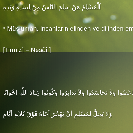
اَلْمُسْلِمُ مَنْ سَلِمَ النَّاسُ مِنْ لِسَانِهِ وَيَدِهِ
* Müslüman, insanların elinden ve dilinden em
[Tirmizî – Nesâî ]
بَاغَضُوا وَلاَ تَحَاسَدُوا وَلاَ تَدَابَرُوا وَكُونُوا عِبَادَ اللَّهِ إخْوَانًا
وَلاَ يَحِلُّ لِمُسْلِمٍ أنْ يَهْجُرَ أخَاهُ فَوْقَ ثَلاَثِةِ اَيَّامٍ