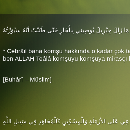
مَا زَالَ جِبْرِيلُ يُوصِينِي بِالْجَارِ حَتَّى ظَنَنْتُ أنَّهُ سَيُوَرِّثُهُ
* Cebrâil bana komşu hakkında o kadar çok t
ben ALLAH Teâlâ komşuyu komşuya mirasçı k
[Buhârî – Müslim]
اعِي عَلَى الأرْمَلَةِ وَالْمِسْكِينِ كَالْمُجَاهِدِ فِي سَبِيلِ اللَّهِ