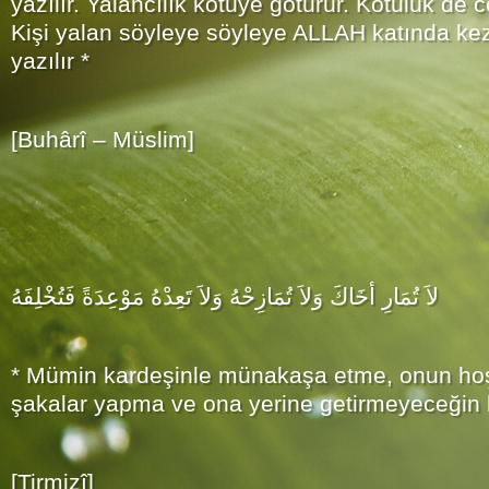
yazılır. Yalancılık kötüye götürür. Kötülük de
Kişi yalan söyleye söyleye ALLAH katında ke
yazılır *
[Buhârî – Müslim]
لاَ تُمَارِ أخَاكَ وَلاَ تُمَازِحْهُ وَلاَ تَعِدْهُ مَوْعِدَةً فَتُخْلِفَهُ
* Mümin kardeşinle münakaşa etme, onun ho
şakalar yapma ve ona yerine getirmeyeceğin 
[Tirmizî]