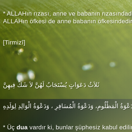
* ALLAHın rızası, anne ve babanın rızasındadı
ALLAHın öfkesi de anne babanın öfkesindedir
[Tirmizî]
ثَلاَثُ دَعَوَاتٍ يُسْتَجَابُ لَهُنَّ لاَ شَكَّ فِيهِنَّ
َعْوَةُ الْمَظْلُومِ، وَدَعْوَةُ الْمُسَافِرِ ، وَدَعْوَةُ الْوَالِدِ لِوَلَدِهِ
* Üç
dua
vardır ki, bunlar şüphesiz kabul edili