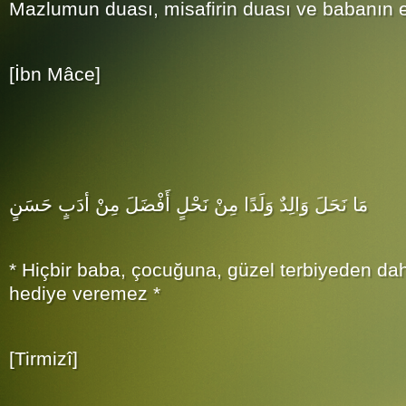
Mazlumun duası, misafirin duası ve babanın e
[İbn Mâce]
مَا نَحَلَ وَالِدٌ وَلَدًا مِنْ نَحْلٍ أَفْضَلَ مِنْ أدَبٍ حَسَنٍ
* Hiçbir baba, çocuğuna, güzel terbiyeden dah
hediye veremez *
[Tirmizî]