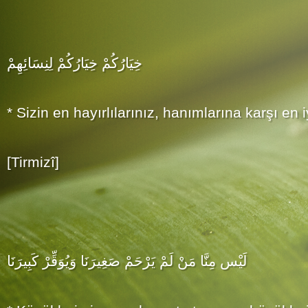
خِيَارُكُمْ خِيَارُكُمْ لِنِسَائِهِمْ
* Sizin en hayırlılarınız, hanımlarına karşı en 
[Tirmizî]
لَيْس مِنَّا مَنْ لَمْ يَرْحَمْ صَغِيرَنَا وَيُوَقِّرْ كَبِيرَنَا