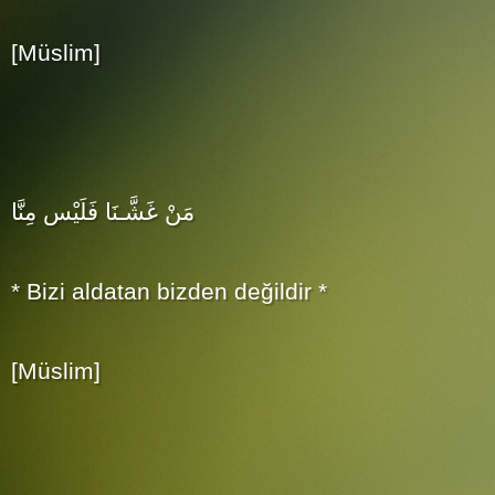
[Müslim]
مَنْ غَشَّـنَا فَلَيْس مِنَّا
* Bizi aldatan bizden değildir *
[Müslim]