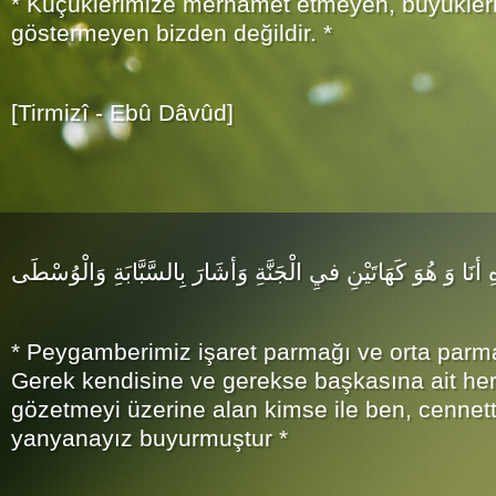
* Küçüklerimize merhamet etmeyen, büyükler
göstermeyen bizden değildir. *
[Tirmizî - Ebû Dâvûd]
رِهِ أنَا وَ هُوَ كَهَاتَيْنِ فيِ الْجَنَّةِ وَأشَارَ بِالسَّبَّابَةِ وَالْوُسْطَى
* Peygamberimiz işaret parmağı ve orta parma
Gerek kendisine ve gerekse başkasına ait her
gözetmeyi üzerine alan kimse ile ben, cennett
yanyanayız buyurmuştur *