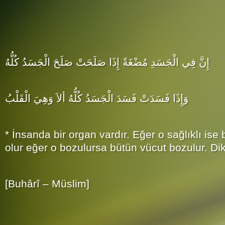
إِنَّ فِي الْجَسَدِ مُضْغَةً إِذَا صَلَحَتْ صَلَحَ الْجَسَدُ كُلُّهُ
وَإِذَا فَسَدَتْ فَسَدَ الْجَسَدُ كُلُّهُ ألاَ وَهِيَ الْقَلْبُ
* İnsanda bir organ vardır. Eğer o sağlıklı ise 
olur eğer o bozulursa bütün vücut bozulur. Dikk
[Buhârî – Müslim]