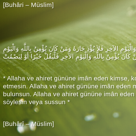
[Buhâri – Müslim]
َالْيَوْمِ الآخِرِ فَلاَ يُؤْذِ جَارَهُ وَمَنْ كَانَ يُؤْمِنُ بِاللَّهِ وَالْيَوْمِ
 كَانَ يُؤْمِنُ بِاللَّهِ وَالْيَوْمِ الآخِرِ فَلْيَقُلْ خَيْرًا أوْ لِيَصْمُتْ
* Allaha ve ahiret gününe imân eden kimse, 
etmesin. Allaha ve ahiret gününe imân eden m
bulunsun. Allaha ve ahiret gününe imân eden 
söylesin veya sussun *
[Buhârî – Müslim]