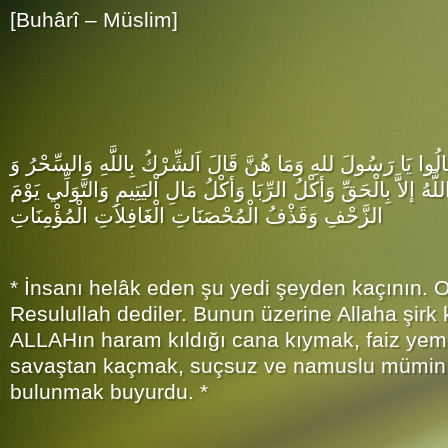
[Buhârî – Müslim]
قَالُوا يَا رَسُولَ للهِ وَمَا هُنَّ قَالَ اَلشِّرْكُ بِاللَّهِ وَالسِّحْرُ وَ
َهُ إلاَّ بِالْحَقِّ وَأكْلُ الرِّبَا وَأكْلُ مَالِ اْليَتِيمِ وَالتَّوَلِّي يَوْمَ
الزَّحْفِ وَقَذْفُ الْمُحْصَنَاتِ الْغَافِلاَتِ الْمُؤْمِنَاتِ
* İnsanı helâk eden şu yedi şeyden kaçının. O
Resulullah dediler. Bunun üzerine Allaha şirk 
ALLAHın haram kıldığı cana kıymak, faiz yem
savaştan kaçmak, suçsuz ve namuslu mümin k
bulunmak buyurdu. *