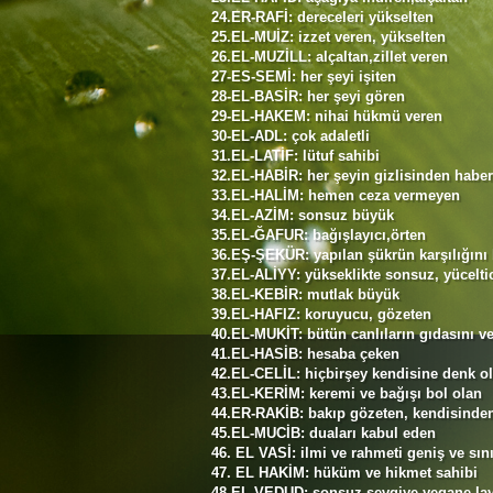
24.ER-RAFİ: dereceleri yükselten
25.EL-MUİZ: izzet veren, yükselten
26.EL-MUZİLL: alçaltan,zillet veren
27-ES-SEMİ: her şeyi işiten
28-EL-BASİR: her şeyi gören
29-EL-HAKEM: nihai hükmü veren
30-EL-ADL: çok adaletli
31.EL-LATİF: lütuf sahibi
32.EL-HABİR: her şeyin gizlisinden haber
33.EL-HALİM: hemen ceza vermeyen
34.EL-AZİM: sonsuz büyük
35.EL-ĞAFUR: bağışlayıcı,örten
36.EŞ-ŞEKÜR: yapılan şükrün karşılığını
37.EL-ALİYY: yükseklikte sonsuz, yücelti
38.EL-KEBİR: mutlak büyük
39.EL-HAFIZ: koruyucu, gözeten
40.EL-MUKİT: bütün canlıların gıdasını v
41.EL-HASİB: hesaba çeken
42.EL-CELİL: hiçbirşey kendisine denk 
43.EL-KERİM: keremi ve bağışı bol olan
44.ER-RAKİB: bakıp gözeten, kendisinde
45.EL-MUCİB: duaları kabul eden
46. EL VASİ: ilmi ve rahmeti geniş ve sın
47. EL HAKİM: hüküm ve hikmet sahibi
48.EL-VEDUD: sonsuz sevgiye yegane lay