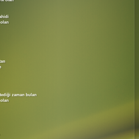
ahidi
 olan
tan
n
stediği zaman bulan
 olan