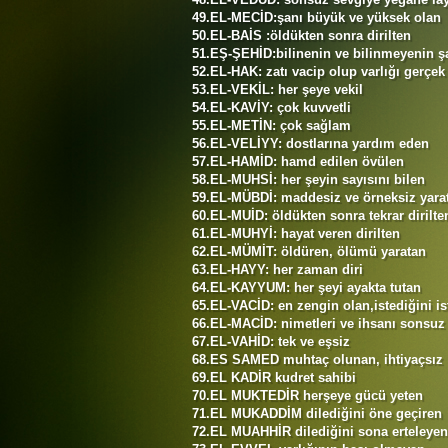
49.EL-MECİD:şanı büyük ve yüksek olan
50.EL-BAİS :öldükten sonra dirilten
51.EŞ-ŞEHİD:bilinenin ve bilinmeyenin ş
52.EL-HAK: zatı vacip olup varlığı gerçek
53.EL-VEKİL: her şeye vekil
54.EL-KAVİY: çok kuvvetli
55.EL-METİN: çok sağlam
56.EL-VELİYY: dostlarına yardım eden
57.EL-HAMİD: hamd edilen övülen
58.EL-MUHSİ: her şeyin sayısını bilen
59.EL-MÜBDİ: maddesiz ve örneksiz yara
60.EL-MUİD: öldükten sonra tekrar dirilte
61.EL-MUHYİ: hayat veren dirilten
62.EL-MÜMİT: öldüren, ölümü yaratan
63.EL-HAYY: her zaman diri
64.EL-KAYYUM: her şeyi ayakta tutan
65.EL-VACİD: en zengin olan,istediğini i
66.EL-MACİD: nimetleri ve ihsanı sonsuz
67.EL-VAHİD: tek ve eşsiz
68.ES SAMED muhtaç olunan, ihtiyaçsız
69.EL KADİR kudret sahibi
70.EL MUKTEDİR herşeye gücü yeten
71.EL MUKADDİM dilediğini öne geçiren
72.EL MUAHHİR dilediğini sona erteleyen