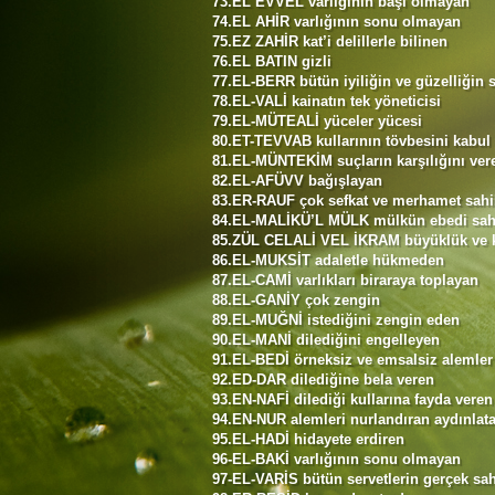
73.EL EVVEL varlığının başı olmayan
74.EL AHİR varlığının sonu olmayan
75.EZ ZAHİR kat’i delillerle bilinen
76.EL BATIN gizli
77.EL-BERR bütün iyiliğin ve güzelliğin 
78.EL-VALİ kainatın tek yöneticisi
79.EL-MÜTEALİ yüceler yücesi
80.ET-TEVVAB kullarının tövbesini kabul
81.EL-MÜNTEKİM suçların karşılığını ver
82.EL-AFÜVV bağışlayan
83.ER-RAUF çok sefkat ve merhamet sahi
84.EL-MALİKÜ’L MÜLK mülkün ebedi sah
85.ZÜL CELALİ VEL İKRAM büyüklük ve 
86.EL-MUKSİT adaletle hükmeden
87.EL-CAMİ varlıkları biraraya toplayan
88.EL-GANİY çok zengin
89.EL-MUĞNİ istediğini zengin eden
90.EL-MANİ dilediğini engelleyen
91.EL-BEDİ örneksiz ve emsalsiz alemler
92.ED-DAR dilediğine bela veren
93.EN-NAFİ dilediği kullarına fayda veren
94.EN-NUR alemleri nurlandıran aydınlat
95.EL-HADİ hidayete erdiren
96-EL-BAKİ varlığının sonu olmayan
97-EL-VARİS bütün servetlerin gerçek sah