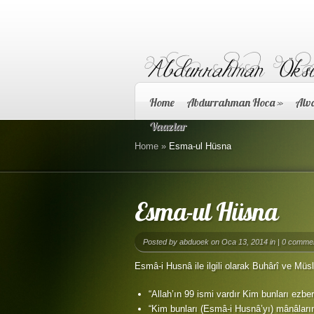
Home
Abdurrahman Hoca
»
Alva
Vaazlar
Home
»
Esma-ul Hüsna
Esma-ul Hüsna
Posted by
abduoek
on Oca 13, 2014 in |
0 comme
Esmâ-i Husnâ ile ilgili olarak Buhârî ve Müs
“Allah’ın 99 ismi vardır Kim bunları ezb
“Kim bunları (Esmâ-i Husnâ’yı) mânâlarını