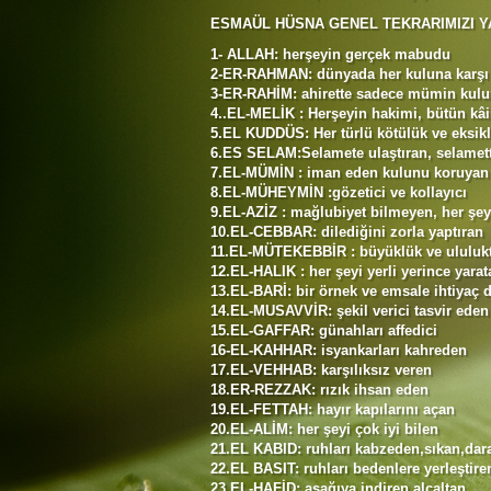
ESMAÜL HÜSNA GENEL TEKRARIMIZI Y
1- ALLAH: herşeyin gerçek mabudu
2-ER-RAHMAN: dünyada her kuluna karşı
3-ER-RAHİM: ahirette sadece mümin kulu
4..EL-MELİK : Herşeyin hakimi, bütün kâ
5.EL KUDDÜS: Her türlü kötülük ve eksikl
6.ES SELAM:Selamete ulaştıran, selamet
7.EL-MÜMİN : iman eden kulunu koruyan
8.EL-MÜHEYMİN :gözetici ve kollayıcı
9.EL-AZİZ : mağlubiyet bilmeyen, her şey
10.EL-CEBBAR: dilediğini zorla yaptıran
11.EL-MÜTEKEBBİR : büyüklük ve ululukt
12.EL-HALIK : her şeyi yerli yerince yarat
13.EL-BARİ: bir örnek ve emsale ihtiyaç
14.EL-MUSAVVİR: şekil verici tasvir eden
15.EL-GAFFAR: günahları affedici
16-EL-KAHHAR: isyankarları kahreden
17.EL-VEHHAB: karşılıksız veren
18.ER-REZZAK: rızık ihsan eden
19.EL-FETTAH: hayır kapılarını açan
20.EL-ALİM: her şeyi çok iyi bilen
21.EL KABID: ruhları kabzeden,sıkan,dar
22.EL BASIT: ruhları bedenlere yerleştire
23.EL-HAFİD: aşağıya indiren,alçaltan