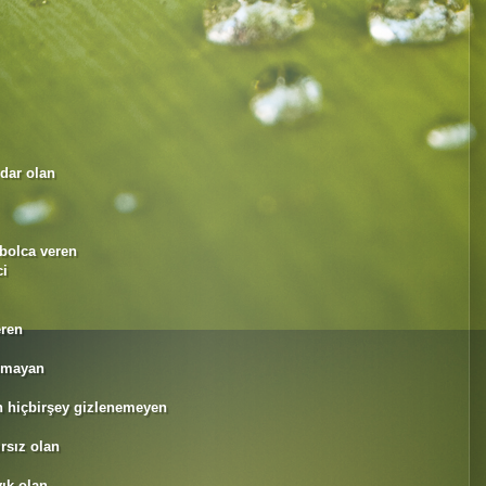
dar olan
 bolca veren
ci
eren
olmayan
n hiçbirşey gizlenemeyen
ırsız olan
ık olan