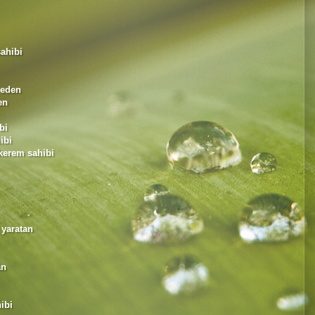
sahibi
 eden
en
bi
ibi
kerem sahibi
 yaratan
an
ibi