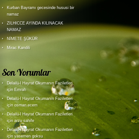
Kurban Bayramı gecesinde hususi bir
namaz
ZILHICCE AYINDA KILINACAK
NAMAZ
NİMETE ŞÜKÜR
Mirac Kandili
Son Yorumlar
Delailü-l Hayrat Okumanın Faziletleri
için Emrah
Delailü-l Hayrat Okumanın Faziletleri
için osman ecem
Delailü-l Hayrat Okumanın Faziletleri
için
arzu sahife
Delailü-l Hayrat Okumanın Faziletleri
için
yasemen goksu