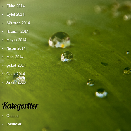
Ekim 2014
Eylül 2014
Ağustos 2014
Haziran 2014
Mayıs 2014
Nisan 2014
Mart 2014
Şubat 2014
Ocak 2014
Aralık 2013
Kategoriler
Güncel
Resimler