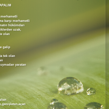
APALIM
 merhametli
na karşı merhametli
inatın hükümdarı
iklerden uzak,
te olan
e galip
a tek olan
an
 duymadan yaratan
altan
n,genişleten,açan