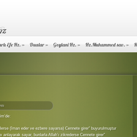
rlı Efe Hz.
»
Dualar
»
Geylani Hz.
»
Hz.Muhammed sav.
»
R
nts
lim’de:
erlerse (îman eder ve ezbere sayarsa) Cennete girer” buyurulmuştur
 anlayarak sayar, bunlarla Allah’ı zikrederse Cennete girer”