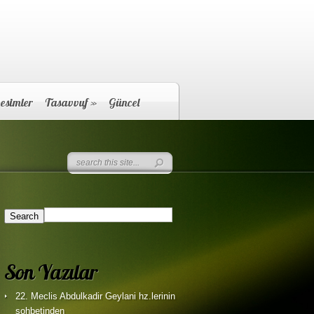
esimler
Tasavvuf
»
Güncel
Son Yazılar
22. Meclis Abdulkadir Geylani hz.lerinin
sohbetinden