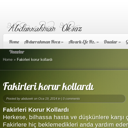
Home
Abdurrahman Hoca
»
Alvarlı Efe Hz.
»
Dualar
»
G
Vaazlar
Home
»
Fakirleri korur kollardı
Fakirleri korur kollardı
Posted by
abduoek
on Oca 19, 2014 in |
0 comments
Fakirleri Korur Kollardı
Herkese, bilhassa hasta ve düşkünlere karşı ç
Fakirlere hiç beklemedikleri anda yardım eder,