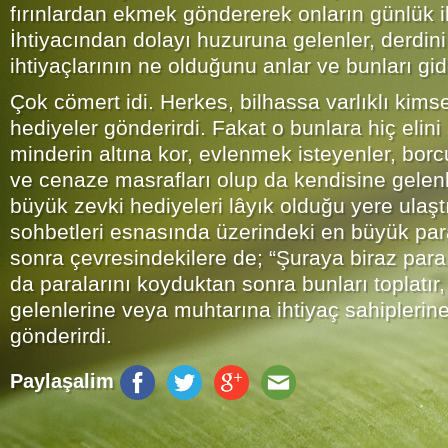
fırınlardan ekmek göndererek onların günlük iht
İhtiyacından dolayı huzuruna gelenler, derdin
ihtiyaçlarının ne olduğunu anlar ve bunları gide
Çok cömert idi. Herkes, bilhassa varlıklı kims
hediyeler gönderirdi. Fakat o bunlara hiç elini
minderin altına kor, evlenmek isteyenler, bo
ve cenaze masrafları olup da kendisine gelenl
büyük zevki hediyeleri lâyık olduğu yere ulaş
sohbetleri esnasında üzerindeki en büyük par
sonra çevresindekilere de; “Şuraya biraz para
da paralarını koyduktan sonra bunları toplatır, 
gelenlerine veya muhtarına ihtiyaç sahiplerine 
gönderirdi.
Paylaşalim