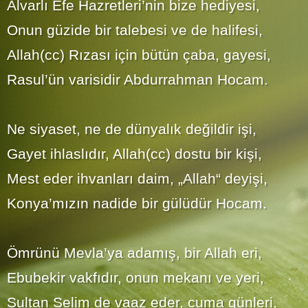
Alvarlı Efe Hazretleri’nin bize hediyesi,
Onun güzide bir talebesi ve de halifesi,
Allah(cc) Rızası için bütün çaba, gayesi,
Rasul’ün varisidir Abdurrahman Hocam.
Ne siyaset, ne de dünyalık değildir işi,
Gayet ihlaslıdır, Allah(cc) dostu bir kişi,
Mest eder ihvanları daim, „Allah“ deyişi,
Konya’mızın nadide bir gülüdür Hocam.
Ömrünü Mevla’ya adamış, bir Allah eri,
Ebubekir vakfıdır, onun mekanı ve yeri,
Sultan Selim de vaaz eder, cuma günleri,