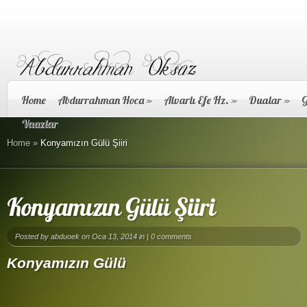
Home
Abdurrahman Hoca
»
Alvarlı Efe Hz.
»
Dualar
»
G
Vaazlar
Home
»
Konyamızın Gülü Şiiri
Konyamızın Gülü Şiiri
Posted by
abduoek
on Oca 13, 2014 in |
0 comments
Konyamızın Gülü