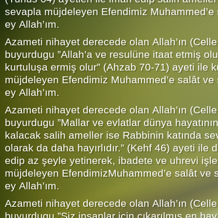
sevapla müjdeleyen Efendimiz Muhammed’e s
ey Allah’ım.
Azameti nihayet derecede olan Allah’ın (Celle
buyurdugu ”Allah’a ve resulüne itaat etmiş o
kurtuluşa ermiş olur” (Ahzab 70-71) ayeti ile k
müjdeleyen Efendimiz Muhammed’e salât ve 
ey Allah’ım.
Azameti nihayet derecede olan Allah’ın (Celle
buyurdugu ”Mallar ve evlatlar dünya hayatını
kalacak salih ameller ise Rabbinin katında se
olarak da daha hayırlıdır.” (Kehf 46) ayeti ile 
edip az şeyle yetinerek, ibadete ve uhrevi işle
müjdeleyen EfendimizMuhammed’e salât ve s
ey Allah’ım.
Azameti nihayet derecede olan Allah’ın (Celle
buyurdugu ”Siz insanlar için çıkarılmış en hayır