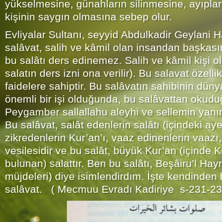
yükselmesine, günahların silinmesine, ayıpları
kişinin saygın olmasına sebep olur.
Evliyalar Sultanı, seyyid Abdulkadir Geylani Ha
salâvat, salih ve kâmil olan insandan başkas
bu salâtı ders edinemez. Salih ve kâmil kişi 
salatın ders izni ona verilir). Bu salavat özell
faidelere sahiptir. Bu salâvatın sahibinin düny
önemli bir işi olduğunda, bu salâvattan okudu
Peygamber sallallahu aleyhi ve sellemin yanın
Bu salâvat, salât edenlerin salâtı (içindeki ay
zikredenlerin Kur’an’ı, vaaz edinenlerin vaazı,
vesilesidir ve bu salât, büyük Kur’an (içinde K
bulunan) salattır. Ben bu salâtı, Beşâiru’l Hayr
müjdeleri) diye isimlendirdım. İşte kendinden
salâvat. ( Mecmuu Evradı Kadiriye s-231-23