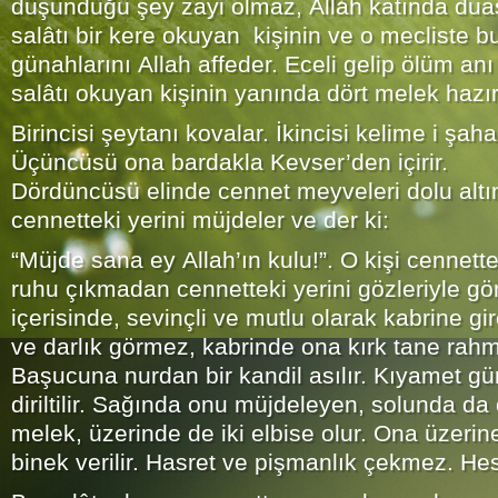
düşündüğü şey zayi olmaz, Allah katında dua
salâtı bir kere okuyan kişinin ve o mecliste b
günahlarını Allah affeder. Eceli gelip ölüm anı
salâtı okuyan kişinin yanında dört melek hazır
Birincisi şeytanı kovalar. İkincisi kelime i şaha
Üçüncüsü ona bardakla Kevser’den içirir.
Dördüncüsü elinde cennet meyveleri dolu alt
cennetteki yerini müjdeler ve der ki:
“Müjde sana ey Allah’ın kulu!”. O kişi cennett
ruhu çıkmadan cennetteki yerini gözleriyle gö
içerisinde, sevinçli ve mutlu olarak kabrine gir
ve darlık görmez, kabrinde ona kırk tane rahme
Başucuna nurdan bir kandil asılır. Kıyamet gü
diriltilir. Sağında onu müjdeleyen, solunda da
melek, üzerinde de iki elbise olur. Ona üzerin
binek verilir. Hasret ve pişmanlık çekmez. Hes