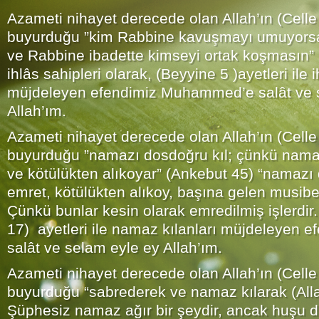
Azameti nihayet derecede olan Allah’ın (Celle
buyurduğu ”kim Rabbine kavuşmayı umuyorsa y
ve Rabbine ibadette kimseyi ortak koşmasın” 
ihlâs sahipleri olarak, (Beyyine 5 )ayetleri ile i
müjdeleyen efendimiz Muhammed’e salât ve 
Allah’ım.
Azameti nihayet derecede olan Allah’ın (Celle
buyurduğu ”namazı dosdoğru kıl; çünkü namaz
ve kötülükten alıkoyar” (Ankebut 45) “namazı do
emret, kötülükten alıkoy, başına gelen musibetl
Çünkü bunlar kesin olarak emredilmiş işlerdir
17) ayetleri ile namaz kılanları müjdeleyen
salât ve selam eyle ey Allah’ım.
Azameti nihayet derecede olan Allah’ın (Celle
buyurduğu “sabrederek ve namaz kılarak (Allah
Şüphesiz namaz ağır bir şeydir, ancak huşu du