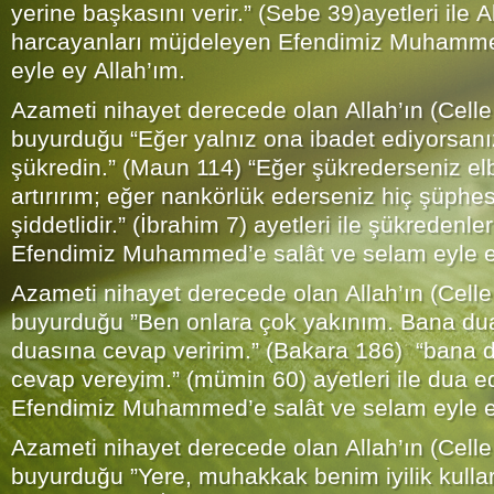
yerine başkasını verir.” (Sebe 39)ayetleri ile 
harcayanları müjdeleyen Efendimiz Muhamme
eyle ey Allah’ım.
Azameti nihayet derecede olan Allah’ın (Celle
buyurduğu “Eğer yalnız ona ibadet ediyorsanız
şükredin.” (Maun 114) “Eğer şükrederseniz elb
artırırım; eğer nankörlük ederseniz hiç şüphe
şiddetlidir.” (İbrahim 7) ayetleri ile şükredenl
Efendimiz Muhammed’e salât ve selam eyle e
Azameti nihayet derecede olan Allah’ın (Celle
buyurduğu ”Ben onlara çok yakınım. Bana du
duasına cevap veririm.” (Bakara 186) “bana 
cevap vereyim.” (mümin 60) ayetleri ile dua 
Efendimiz Muhammed’e salât ve selam eyle e
Azameti nihayet derecede olan Allah’ın (Celle
buyurduğu ”Yere, muhakkak benim iyilik kulları