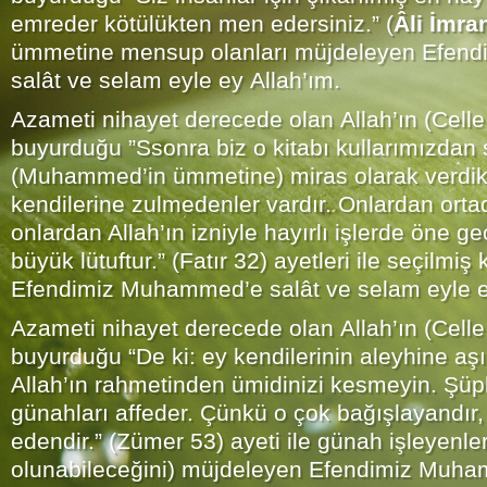
emreder kötülükten men edersiniz.” (
Âli İmra
ümmetine mensup olanları müjdeleyen Efen
salât ve selam eyle ey Allah’ım.
Azameti nihayet derecede olan Allah’ın (Celle
buyurduğu ”Ssonra biz o kitabı kullarımızdan 
(Muhammed’in ümmetine) miras olarak verdik
kendilerine zulmedenler vardır. Onlardan ortad
onlardan Allah’ın izniyle hayırlı işlerde öne ge
büyük lütuftur.” (Fatır 32) ayetleri ile seçilmi
Efendimiz Muhammed’e salât ve selam eyle e
Azameti nihayet derecede olan Allah’ın (Celle
buyurduğu “De ki: ey kendilerinin aleyhine aşı
Allah’ın rahmetinden ümidinizi kesmeyin. Şüp
günahları affeder. Çünkü o çok bağışlayandı
edendir.” (Zümer 53) ayeti ile günah işleyenler
olunabileceğini) müjdeleyen Efendimiz Muha