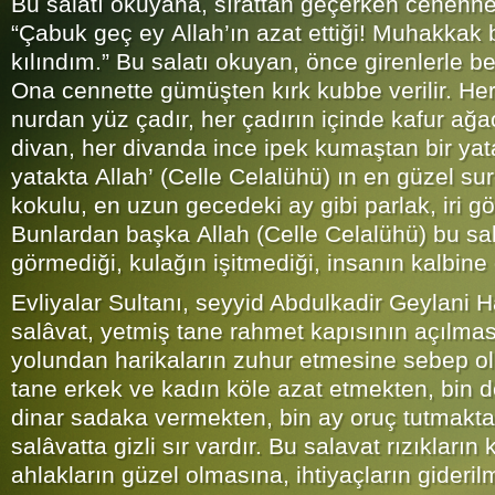
Bu salâtı okuyana, sırattan geçerken cehenn
“Çabuk geç ey Allah’ın azat ettiği! Muhakka
kılındım.” Bu salatı okuyan, önce girenlerle b
Ona cennette gümüşten kırk kubbe verilir. Her
nurdan yüz çadır, her çadırın içinde kafur ağa
divan, her divanda ince ipek kumaştan bir yat
yatakta Allah’ (Celle Celalühü) ın en güzel sur
kokulu, en uzun gecedeki ay gibi parlak, iri göz
Bunlardan başka Allah (Celle Celalühü) bu sa
görmediği, kulağın işitmediği, insanın kalbine
Evliyalar Sultanı, seyyid Abdulkadir Geylani Ha
salâvat, yetmiş tane rahmet kapısının açılma
yolundan harikaların zuhur etmesine sebep olu
tane erkek ve kadın köle azat etmekten, bin 
dinar sadaka vermekten, bin ay oruç tutmaktan
salâvatta gizli sır vardır. Bu salavat rızıkları
ahlakların güzel olmasına, ihtiyaçların gideril