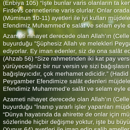
(Enbiya 105) “İşte bunlar varis olanların ta ken
Firdevs cennetlerine varis olurlar. Onlar orada
(Müminun 10-11) ayetleri ile iyi kulları müjdel
Efendimiz Muhammed’e salât ve selam eyle e
Azameti nihayet derecede olan Allah’ın (Celle
buyurduğu ”Şüphesiz Allah ve melekleri Peyg
ediyorlar. Ey iman edenler, siz de ona salât e
(Ahzab 56) “Size rahmetinden iki kat pay versi
yürüyeceğiniz bir nur versin ve sizi bağışlasın
bağışlayıcıdır, çok merhamet edicidir.” (Hadid 2
Peygamber Efendimize salât edenleri müjdel
Efendimiz Muhammed’e salât ve selam eyle e
Azameti nihayet derecede olan Allah’ın (Celle
buyurduğu ”İnanıp yararlı işler yapanları müjd
“Dünya hayatında da ahirette de onlar için müj
sözlerinde hiçbir değişme yoktur, işte bu büyük
(Yunus 64) ayetleri ile iman edip salih ameller 