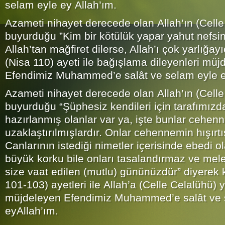
selam eyle ey Allah’ım.
Azameti nihayet derecede olan Allah’ın (Celle
buyurduğu ”Kim bir kötülük yapar yahut nefsi
Allah’tan mağfiret dilerse, Allah’ı çok yarlığayı
(Nisa 110) ayeti ile bağışlama dileyenleri müj
Efendimiz Muhammed’e salât ve selam eyle e
Azameti nihayet derecede olan Allah’ın (Celle
buyurduğu “Şüphesiz kendileri için tarafımız
hazırlanmış olanlar var ya, işte bunlar cehe
uzaklaştırılmışlardır. Onlar cehennemin hışırtı
Canlarının istediği nimetler içerisinde ebedi ol
büyük korku bile onları tasalandırmaz ve melek
size vaat edilen (mutlu) gününüzdür” diyerek k
101-103) ayetleri ile Allah’a (Celle Celalühü) y
müjdeleyen Efendimiz Muhammed’e salât ve 
eyAllah’ım.