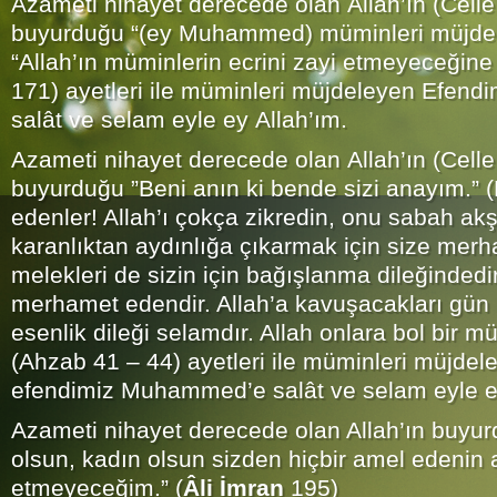
Azameti nihayet derecede olan Allah’ın (Celle
buyurduğu “(ey Muhammed) müminleri müjdel
“Allah’ın müminlerin ecrini zayi etmeyeceğine s
171) ayetleri ile müminleri müjdeleyen Efe
salât ve selam eyle ey Allah’ım.
Azameti nihayet derecede olan Allah’ın (Celle
buyurduğu ”Beni anın ki bende sizi anayım.” 
edenler! Allah’ı çokça zikredin, onu sabah akş
karanlıktan aydınlığa çıkarmak için size merh
melekleri de sizin için bağışlanma dileğindedi
merhamet edendir. Allah’a kavuşacakları gün
esenlik dileği selamdır. Allah onlara bol bir mü
(Ahzab 41 – 44) ayetleri ile müminleri müjdel
efendimiz Muhammed’e salât ve selam eyle ey
Azameti nihayet derecede olan Allah’ın buyu
olsun, kadın olsun sizden hiçbir amel edenin 
etmeyeceğim.” (
Âli İmran
195)