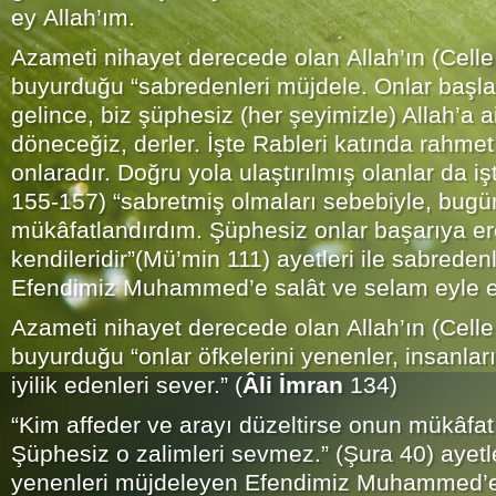
ey Allah’ım.
Azameti nihayet derecede olan Allah’ın (Celle
buyurduğu “sabredenleri müjdele. Onlar başla
gelince, biz şüphesiz (her şeyimizle) Allah’a 
döneceğiz, derler. İşte Rableri katında rahm
onlaradır. Doğru yola ulaştırılmış olanlar da i
155-157) “sabretmiş olmaları sebebiyle, bugün
mükâfatlandırdım. Şüphesiz onlar başarıya ere
kendileridir”(Mü’min 111) ayetleri ile sabrede
Efendimiz Muhammed’e salât ve selam eyle e
Azameti nihayet derecede olan Allah’ın (Celle
buyurduğu “onlar öfkelerini yenenler, insanları
iyilik edenleri sever.” (
Âli İmran
134)
“Kim affeder ve arayı düzeltirse onun mükâfatı A
Şüphesiz o zalimleri sevmez.” (Şura 40) ayetler
yenenleri müjdeleyen Efendimiz Muhammed’e 