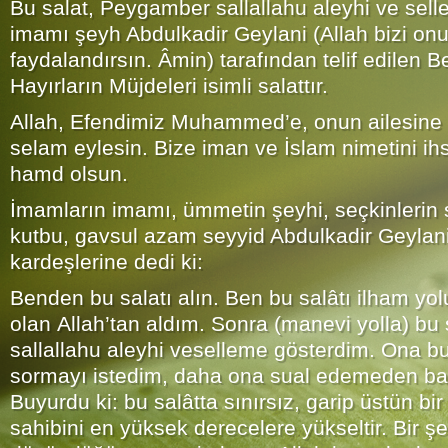
Bu salat, Peygamber sallallahu aleyhi ve sell
imamı şeyh Abdulkadir Geylani (Allah bizi onu
faydalandırsın. Âmin) tarafından telif edilen B
Hayırların Müjdeleri isimli salattır.
Allah, Efendimiz Muhammed’e, onun ailesine 
selam eylesin. Bize iman ve İslam nimetini ih
hamd olsun.
İmamların imamı, ümmetin şeyhi, seçkinlerin s
kutbu, gavsul azam seyyid Abdulkadir Geylani 
kardeşlerine dedi ki:
Benden bu salatı alın. Ben bu salâtı ilham yolu
olan Allah’tan aldım. Sonra (manevi yolla) bu
sallallahu aleyhi veselleme gösterdim. Ona bu
sormayı istedim, daha ona sual edemeden bana
Buyurdu ki: bu salâtta sınırsız, garip üstün bir
sahibini en yüksek derecelere yükseltir. Bir şe