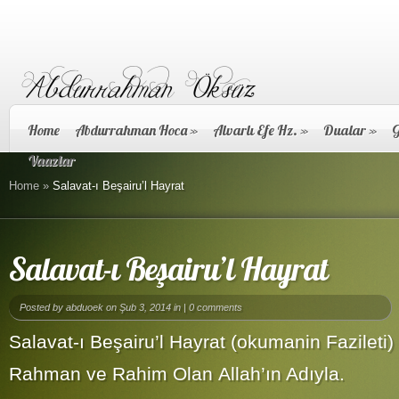
Home
Abdurrahman Hoca
»
Alvarlı Efe Hz.
»
Dualar
»
G
Vaazlar
Home
»
Salavat-ı Beşairu’l Hayrat
Salavat-ı Beşairu’l Hayrat
Posted by
abduoek
on Şub 3, 2014 in |
0 comments
Salavat-ı Beşairu’l Hayrat (okumanin Fazileti)
Rahman ve Rahim Olan Allah’ın Adıyla.