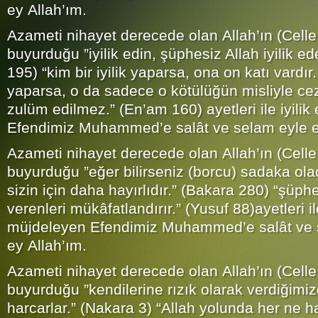
ey Allah’ım.
Azameti nihayet derecede olan Allah’ın (Celle
buyurduğu ”iyilik edin, şüphesiz Allah iyilik ed
195) “kim bir iyilik yaparsa, ona on katı vardır
yaparsa, o da sadece o kötülüğün misliyle ceza
zulüm edilmez.” (En’am 160) ayetleri ile iyili
Efendimiz Muhammed’e salât ve selam eyle e
Azameti nihayet derecede olan Allah’ın (Celle
buyurduğu ”eğer bilirseniz (borcu) sadaka ol
sizin için daha hayırlıdır.” (Bakara 280) “şüp
verenleri mükâfatlandırır.” (Yusuf 88)ayetleri 
müjdeleyen Efendimiz Muhammed’e salât ve 
ey Allah’ım.
Azameti nihayet derecede olan Allah’ın (Celle
buyurduğu ”kendilerine rızık olarak verdiğimi
harcarlar.” (Nakara 3) “Allah yolunda her ne h