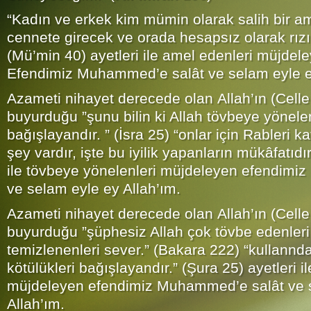
“Kadın ve erkek kim mümin olarak salih bir ame
cennete girecek ve orada hesapsız olarak rızıkl
(Mü’min 40) ayetleri ile amel edenleri müjdel
Efendimiz Muhammed’e salât ve selam eyle e
Azameti nihayet derecede olan Allah’ın (Celle
buyurduğu ”şunu bilin ki Allah tövbeye yönele
bağışlayandır. ” (İsra 25) “onlar için Rableri ka
şey vardır, işte bu iyilik yapanların mükâfatıdı
ile tövbeye yönelenleri müjdeleyen efendimi
ve selam eyle ey Allah’ım.
Azameti nihayet derecede olan Allah’ın (Celle
buyurduğu ”şüphesiz Allah çok tövbe edenleri
temizlenenleri sever.” (Bakara 222) “kullannd
kötülükleri bağışlayandır.” (Şura 25) ayetleri i
müjdeleyen efendimiz Muhammed’e salât ve 
Allah’ım.