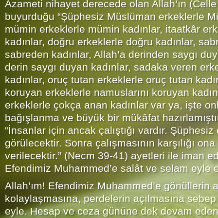
Azameti nihayet derecede olan Allah’ın (Celle
buyurduğu “Şüphesiz Müslüman erkeklerle Mü
mümin erkeklerle mümin kadınlar, itaatkâr erke
kadınlar, doğru erkeklerle doğru kadınlar, sab
sabreden kadınlar, Allah’a derinden saygı duy
derin saygı duyan kadınlar, sadaka veren erk
kadınlar, oruç tutan erkeklerle oruç tutan kadı
koruyan erkeklerle namuslarını koruyan kadınl
erkeklerle çokça anan kadınlar var ya, işte onl
bağışlanma ve büyük bir mükâfat hazırlamıştı
“İnsanlar için ancak çalıştığı vardır. Şüphesiz
görülecektir. Sonra çalışmasının karşılığı on
verilecektir.” (Necm 39-41) ayetleri ile iman 
Efendimiz Muhammed’e salât ve selam eyle e
Allah’ım! Efendimiz Muhammed’e gönüllerin aç
kolaylaşmasına, perdelerin açılmasına sebep o
eyle. Hesap ve ceza gününe dek devam eden 