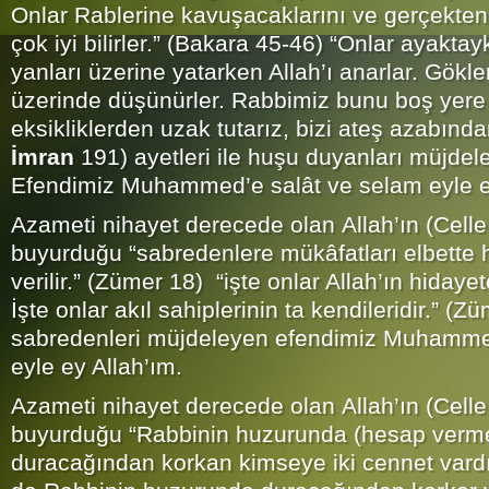
Onlar Rablerine kavuşacaklarını ve gerçekten
çok iyi bilirler.” (Bakara 45-46) “Onlar ayakta
yanları üzerine yatarken Allah’ı anarlar. Gökler
üzerinde düşünürler. Rabbimiz bunu boş yere
eksikliklerden uzak tutarız, bizi ateş azabından
İmran
191) ayetleri ile huşu duyanları müjdel
Efendimiz Muhammed’e salât ve selam eyle e
Azameti nihayet derecede olan Allah’ın (Celle
buyurduğu “sabredenlere mükâfatları elbette 
verilir.” (Zümer 18) “işte onlar Allah’ın hidayet
İşte onlar akıl sahiplerinin ta kendileridir.” (Zü
sabredenleri müjdeleyen efendimiz Muhamme
eyle ey Allah’ım.
Azameti nihayet derecede olan Allah’ın (Celle
buyurduğu “Rabbinin huzurunda (hesap verm
duracağından korkan kimseye iki cennet vard