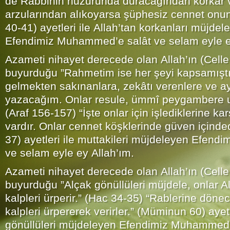
de Rabbinin huzurunda duracağından korkar v
arzularından alıkoyarsa şüphesiz cennet onun 
40-41) ayetleri ile Allah’tan korkanları müjdel
Efendimiz Muhammed’e salât ve selam eyle e
Azameti nihayet derecede olan Allah’ın (Celle
buyurduğu ”Rahmetim ise her şeyi kapsamıştı
gelmekten sakınanlara, zekâtı verenlere ve ay
yazacağım. Onlar resule, ümmî peygambere u
(Araf 156-157) “İşte onlar için işlediklerine ka
vardır. Onlar cennet köşklerinde güven içinded
37) ayetleri ile muttakileri müjdeleyen Efen
ve selam eyle ey Allah’ım.
Azameti nihayet derecede olan Allah’ın (Celle
buyurduğu ”Alçak gönüllüleri müjdele, onlar A
kalpleri ürperir.” (Hac 34-35) “Rablerine dönece
kalpleri ürpererek verirler.” (Müminun 60) ayetl
gönüllüleri müjdeleyen Efendimiz Muhammed’