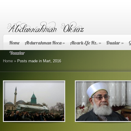
Home
Abdurrahman Hoca
»
Alvarlı Efe Hz.
»
Dualar
»
G
Vaazlar
Home
»
Posts made in Mart, 2016