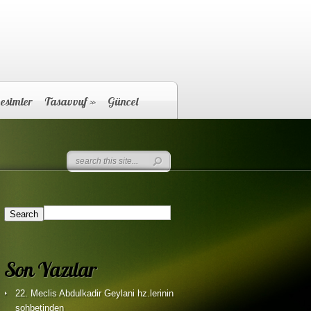
esimler
Tasavvuf
»
Güncel
Son Yazılar
22. Meclis Abdulkadir Geylani hz.lerinin
sohbetinden