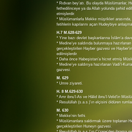
* Rıdvan bey’atı. Bu olayda Müslümanlar, H
fethedilinceye ya da Allah yolunda şehid edi
etmişlerdir.
* Müslümanlarla Mekke müşrikleri arasında,
fetihlerin kapılarını açan Hudeybiye anlaşm
H.7 M.628-629
* Yine bazı devlet başkanlarına İslâm’a dave
* Medine’ye saldırıda bulunmaya hazırlanan
gerçekleştirilen Hayber gazvesi ve Hayber’in
edilmişlerdir.
* Daha önce Habeşistan’a hicret etmiş Müsl
* Medine’ye saldırıya hazırlanan Vadi’l-Kurr
gazvesi.
M. 629
* Umre ziyareti.
H. 8 M.629-630
* Amr ibnu’l-As ve Hâlid ibnu’l-Velid’in Müs
* Resulüllah (s.a.s.)’ın elçisini öldüren rumla
M. 630
* Mekke’nin fethi.
* Müslümanlara saldırmak üzere toplanan He
gerçekleştirilen Huneyn gazvesi.
* Resulüllah (s.a.s.)’ın Ci’rane’den ihrama 