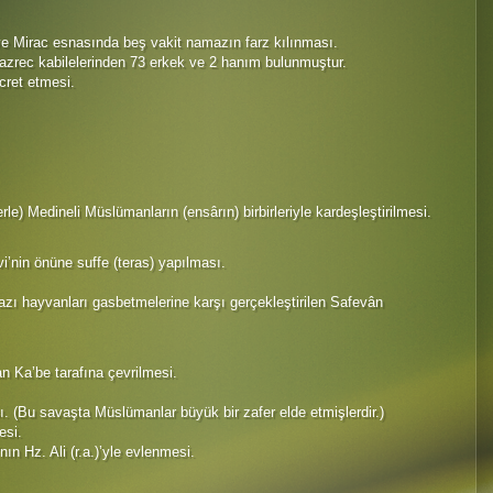
ve Mirac esnasında beş vakit namazın farz kılınması.
Hazrec kabilelerinden 73 erkek ve 2 hanım bulunmuştur.
cret etmesi.
e) Medineli Müslümanların (ensârın) birbirleriyle kardeşleştirilmesi.
vi’nin önüne suffe (teras) yapılması.
bazı hayvanları gasbetmelerine karşı gerçekleştirilen Safevân
n Ka’be tarafına çevrilmesi.
. (Bu savaşta Müslümanlar büyük bir zafer elde etmişlerdir.)
esi.
’nın Hz. Ali (r.a.)’yle evlenmesi.