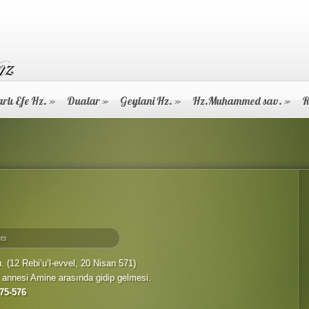
rlı Efe Hz.
»
Dualar
»
Geylani Hz.
»
Hz.Muhammed sav.
»
R
ts
 (12 Rebi’u’l-evvel, 20 Nisan 571)
z annesi Amine arasında gidip gelmesi.
75-576