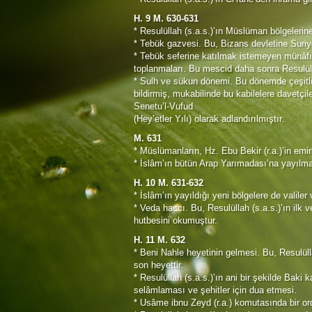
H. 9 M. 630-631
* Resulüllah (s.a.s.)’ın Müslüman bölgelerin
* Tebük gazvesi. Bu, Bizans devletine Suriye 
* Tebük seferine katılmak istemeyen münâfık
toplanmaları. Bu mescid daha sonra Resulüllah
* Sulh ve sükun dönemi. Bu dönemde çeşitli
bildirmiş, mukabilinde bu kabilelere davetçile
Senetu’l-Vufud
(Hey’etler Yılı) olarak adlandırılmıştır.
M. 631
* Müslümanların, Hz. Ebu Bekir (r.a.)’in emi
* İslâm’ın bütün Arap Yarımadası’na yayılma
H. 10 M. 631-632
* İslâm’ın yayıldığı yeni bölgelere de valile
* Veda haccı. Bu, Resulüllah (s.a.s.)’ın ilk
hutbesini okumuştur.
H. 11 M. 632
* Beni Nahle heyetinin gelmesi. Bu, Resulüll
son heyettir.
* Resulüllah (s.a.s.)’ın ani bir şekilde Baki
selâmlaması ve şehitler için dua etmesi.
* Usâme ibnu Zeyd (r.a.) komutasında bir ord