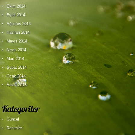
Ekim 2014
Eylül 2014
Ağustos 2014
Haziran 2014
Mayıs 2014
Nisan 2014
Mart 2014
Şubat 2014
Ocak 2014
Aralık 2013
Kategoriler
Güncel
Resimler