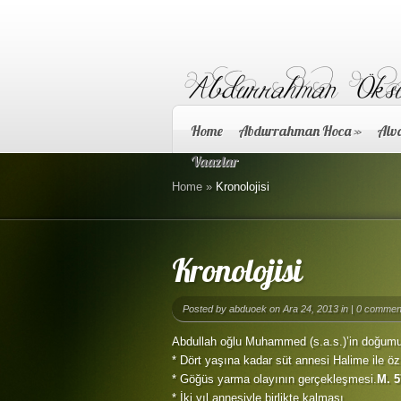
Home
Abdurrahman Hoca
»
Alva
Vaazlar
Home
»
Kronolojisi
Kronolojisi
Posted by
abduoek
on Ara 24, 2013 in |
0 commen
Abdullah oğlu Muhammed (s.a.s.)’in doğumu.
* Dört yaşına kadar süt annesi Halime ile ö
* Göğüs yarma olayının gerçekleşmesi.
M. 5
* İki yıl annesiyle birlikte kalması.