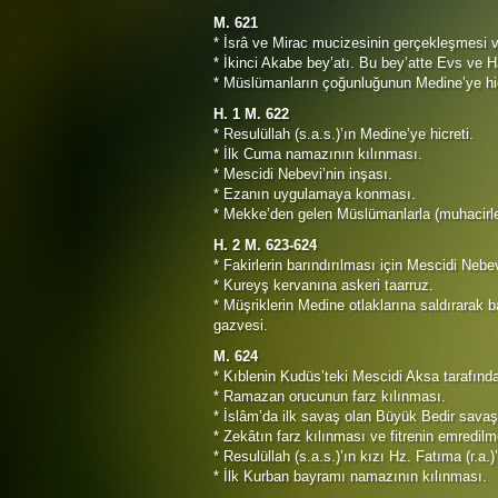
M. 621
* İsrâ ve Mirac mucizesinin gerçekleşmesi 
* İkinci Akabe bey’atı. Bu bey’atte Evs ve 
* Müslümanların çoğunluğunun Medine’ye hi
H. 1 M. 622
* Resulüllah (s.a.s.)’ın Medine’ye hicreti.
* İlk Cuma namazının kılınması.
* Mescidi Nebevi’nin inşası.
* Ezanın uygulamaya konması.
* Mekke’den gelen Müslümanlarla (muhacirlerl
H. 2 M. 623-624
* Fakirlerin barındırılması için Mescidi Nebe
* Kureyş kervanına askeri taarruz.
* Müşriklerin Medine otlaklarına saldırarak 
gazvesi.
M. 624
* Kıblenin Kudüs’teki Mescidi Aksa tarafında
* Ramazan orucunun farz kılınması.
* İslâm’da ilk savaş olan Büyük Bedir savaşı
* Zekâtın farz kılınması ve fitrenin emredilm
* Resulüllah (s.a.s.)’ın kızı Hz. Fatıma (r.a.)
* İlk Kurban bayramı namazının kılınması.