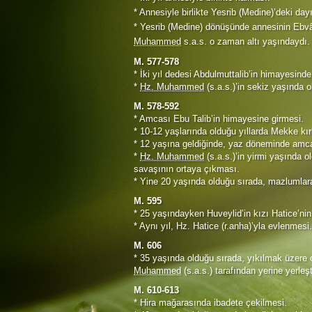
* Annesiyle birlikte Yesrib (Medine)’deki day
* Yesrib (Medine) dönüşünde annesinin Ebvâ
Muhammed
s.a.s. o zaman altı yaşındaydı.
M. 577-578
* İki yıl dedesi Abdulmuttalib’in himayesind
*
Hz. Muhammed
(s.a.s.)’in sekiz yaşında 
M. 578-592
* Amcası Ebu Talib’in himayesine girmesi.
* 10-12 yaşlarında olduğu yıllarda Mekke kı
* 12 yaşına geldiğinde, yaz döneminde amcası
*
Hz. Muhammed
(s.a.s.)’in yirmi yaşında o
savaşının ortaya çıkması.
* Yine 20 yaşında olduğu sırada, mazlumlara
M. 595
* 25 yaşındayken Huveylid’in kızı Hatice’nin
* Aynı yıl, Hz. Hatice (r.anha)’yla evlenmesi.
M. 606
* 35 yaşında olduğu sırada, yıkılmak üzere
Muhammed
(s.a.s.) tarafından yerine yerleşti
M. 610-613
* Hira mağarasında ibadete çekilmesi.