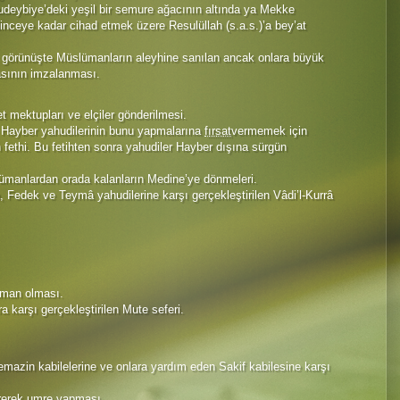
udeybiye’deki yeşil bir semure ağacının altında ya Mekke
linceye kadar cihad etmek üzere Resulüllah (s.a.s.)’a bey’at
 görünüşte Müslümanların aleyhine sanılan ancak onlara büyük
asının imzalanması.
t mektupları ve elçiler gönderilmesi.
 Hayber yahudilerinin bunu yapmalarına
fırsat
vermemek için
 fethi. Bu fetihten sonra yahudiler Hayber dışına sürgün
ümanlardan orada kalanların Medine’ye dönmeleri.
a, Fedek ve Teymâ yahudilerine karşı gerçekleştirilen Vâdi’l-Kurrâ
lüman olması.
ra karşı gerçekleştirilen Mute seferi.
mazin kabilelerine ve onlara yardım eden Sakif kabilesine karşı
girerek umre yapması.