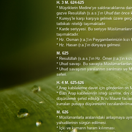
H. 3 M. 624-625
* Müşriklerin Medine’ye saldıracaklarına dair
gazve Resulüllah (s.a.s.)’ın Uhud’dan önce 
* Kureyş’le karşı karşıya gelmek üzere ger
tatbikatı niteliği taşımaktadır.
* Karde seriyyesi. Bu seriyye Müslümanların 
taşımaktadır.
* Hz. Osman (r.a.)’ın Peygamberimizin kızı
* Hz. Hasan (r.a.)’ın dünyaya gelmesi.
M. 625
* Resulüllah (s.a.s.)’ın Hz. Ömer (r.a.)’in kı
* Uhud savaşı. Bu savaşta Müslümanlardan H
* Uhud savaşının yaralarının sarılması ve 
seferi.
H. 4 M. 625-626
* Arap kabilelerine davet için gönderilen on 
* Bazı Arap kabilelerinin isteği üzerine, din
düşürülerek şehid edildiği Bi’ru Maune facia
kurraları pusuya düşürenlerin cezalandırılm
M. 626
* Müslümanlarla aralarındaki anlaşmaya uyma
yahudilerinin sürgün edilmesi.
* İçki ve kumarın haram kılınması.