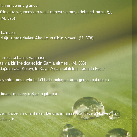
ılarının yanına gitmesi.
’da otuz yaşındayken vefat etmesi ve oraya defin edilmesi.
Hz.
 (M. 576)
e kalması.
olduğu sırada dedesi Abdulmuttalib’in ölmesi. (M. 578)
rlarında çobanlık yapması.
yla birlikte ticaret için Şam’a gitmesi. (M. 583)
lduğu sırada Kureyş’le Kaysi Aylan kabileleri arasında Ficar
 yardım amacıyla hılfu’l-fudul anlaşmasının gerçekleştirilmesi.
 ticaret mallarıyla Şam’a gitmesi.
 olan Ka’be’nin onarılması. Bu onarım sırasında Haceru’l-Esved
Hz.
rilmiştir.