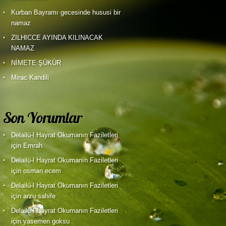
Kurban Bayramı gecesinde hususi bir
namaz
ZILHICCE AYINDA KILINACAK
NAMAZ
NİMETE ŞÜKÜR
Mirac Kandili
Son Yorumlar
Delailü-l Hayrat Okumanın Faziletleri
için Emrah
Delailü-l Hayrat Okumanın Faziletleri
için osman ecem
Delailü-l Hayrat Okumanın Faziletleri
için
arzu sahife
Delailü-l Hayrat Okumanın Faziletleri
için
yasemen goksu