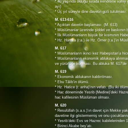
* 40 yaşında olduğu sırada kendisine vahiy
ayı)
* Üç yıl süreyle dine davetin gizli tutulması.
M. 613-616
* Açıktan davetin başlaması. (M. 613)
* Müslümanlar üzerinde şiddet ve baskının 
* İlk Müslümanların büyük bir kısmının Habeş
* Hz. Hamza (r.a.) ile Hz. Ömer (r.a.)’in Mü
M. 617
* Müslümanların ikinci kez Habeşistan’a hicr
* Müslümanların ekonomik ablukaya alınması 
ve yürürlüğe konması. Bu abluka M. 617′de 
M. 619
* Ekonomik ablukanın kaldırılması.
* Ebu Tâlib’in ölümü.
* Hz. Hatice (r. anha)’nın vefatı. (Bu iki ölüm
* Hac döneminde Yesrib (Medine)’deki Hazrec
hac kafilesinin Müslüman olması.
M. 620
* Resulüllah (s.a.s.)’ın davet için Mekke yakı
davetine ilgi göstermemiş ve onu çocuklarına
* Yesrib’deki Evs ve Hazrec kabilelerinden 
* Birinci Akabe bey’atı.