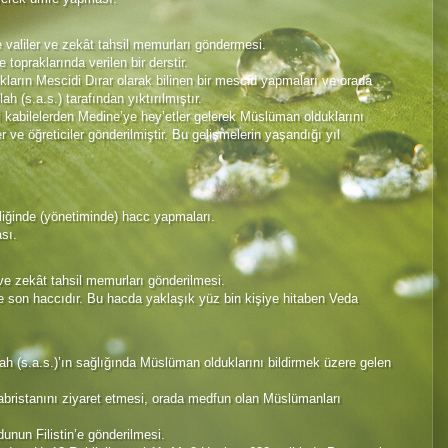
e valiler ve zekât tahsil memurları göndermesi.
topraklarında verilen bir derstir.
ların Mescidi Dırar olarak bilinen bir mescid yapmaları ve orada
 (s.a.s.) tarafından yıktırılmıştır.
 kabilelerden Medine’ye hey’etler gelerek Müslüman olduklarını
r ve öğreticiler gönderilmiştir. Bu gelişmelerin yaşandığı yıl
rliğinde (yönetiminde) hacc yapmaları.
sı.
r ve zekât tahsil memurları gönderilmesi.
 ve son haccıdır. Bu hacda yaklaşık yüz bin kişiye hitaben Veda
ah (s.a.s.)’ın sağlığında Müslüman olduklarını bildirmek üzere gelen
 kabristanını ziyaret etmesi, orada medfun olan Müslümanları
unun Filistin’e gönderilmesi.