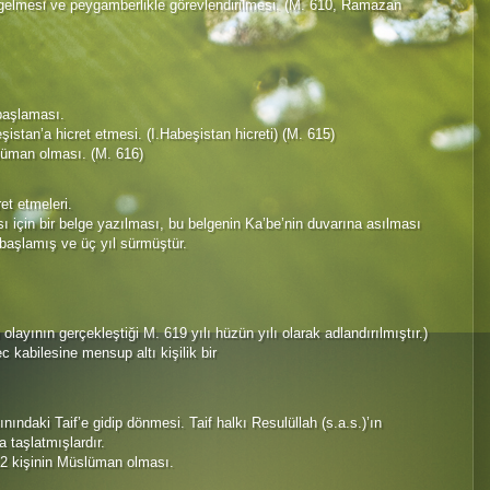
 gelmesi ve peygamberlikle görevlendirilmesi. (M. 610, Ramazan
başlaması.
istan’a hicret etmesi. (I.Habeşistan hicreti) (M. 615)
slüman olması. (M. 616)
et etmeleri.
için bir belge yazılması, bu belgenin Ka’be’nin duvarına asılması
başlamış ve üç yıl sürmüştür.
 olayının gerçekleştiği M. 619 yılı hüzün yılı olarak adlandırılmıştır.)
 kabilesine mensup altı kişilik bir
nındaki Taif’e gidip dönmesi. Taif halkı Resulüllah (s.a.s.)’ın
 taşlatmışlardır.
12 kişinin Müslüman olması.