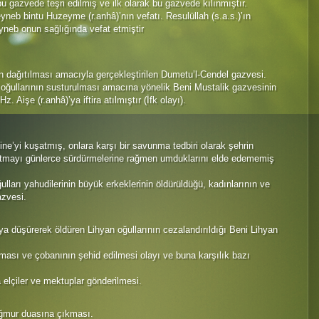
u gazvede teşri edilmiş ve ilk olarak bu gazvede kılınmıştır.
yneb bintu Huzeyme (r.anhâ)’nın vefatı. Resulüllah (s.a.s.)’ın
neb onun sağlığında vefat etmiştir
in dağıtılması amacıyla gerçekleştirilen Dumetu’l-Cendel gazvesi.
 oğullarının susturulması amacına yönelik Beni Mustalik gazvesinin
 Aişe (r.anhâ)’ya iftira atılmıştır (İfk olayı).
e’yi kuşatmış, onlara karşı bir savunma tedbiri olarak şehrin
şatmayı günlerce sürdürmelerine rağmen umduklarını elde edememiş
ları yahudilerinin büyük erkeklerinin öldürüldüğü, kadınlarının ve
azvesi.
a düşürerek öldüren Lihyan oğullarının cezalandırıldığı Beni Lihyan
nması ve çobanının şehid edilmesi olayı ve buna karşılık bazı
 elçiler ve mektuplar gönderilmesi.
yağmur duasına çıkması.