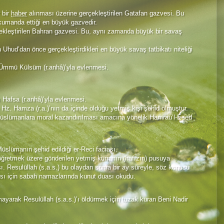
 bir
haber
alınması üzerine gerçekleştirilen Gatafan gazvesi. Bu
kumanda ettiği en büyük gazvedir.
çekleştirilen Bahran gazvesi. Bu, aynı zamanda büyük bir savaş
Uhud’dan önce gerçekleştirdikleri en büyük savaş tatbikatı niteliği
 Ümmü Külsüm (r.anhâ)’yla evlenmesi.
zı Hafsa (r.anhâ)’yla evlenmesi.
z. Hamza (r.a.)’nın da içinde olduğu yetmiş kişi şehid olmuştur.
Müslümanlara moral kazandırılması amacına yönelik Hamrau’l-Esed
Müslümanın şehid edildiği er-Reci faciası.
i öğretmek üzere gönderilen yetmiş kurranın (hafızın) pusuya
sı. Resulüllah (s.a.s.) bu olaydan sonra bir ay süreyle, söz konusu
ası için sabah namazlarında kunut duası okudu.
yarak Resulüllah (s.a.s.)’ı öldürmek için tuzak kuran Beni Nadir