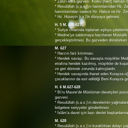
* Zâtu’r-Rikâ gazvesi. Korku (havf) namazı b
* Resulüllah (s.a.s.)’ın hanımlarından Hz. Ze
hanımlarından sadece Hz. Hatice ve Hz. Zey
* Hz. Hüseyin (r.a.)’in dünyaya gelmesi.
H. 5 M. 626-627
* Suriye civarında toplanan eşkiya çetelerin
* Medine’ye saldırmaya hazırlanan Mustalik
gerçekleştirilmesi. Bu gazveden dönülürken Hz.
M. 627
* Haccın farz kılınması.
* Hendek savaşı. Bu savaşta müşrikler Medin
etrafına hendek kazılmış, müşrikler de ku
ve geri dönmek zorunda kalmışlardır.
* Hendek savaşında ihanet eden Kurayza oğul
çocuklarının da esir edildiği Beni Kurayza g
H. 6 M.627-628
* Bi’ru Maune’de Müslüman davetçileri pusuy
gazvesi.
* Resulüllah (s.a.s.)’ın develerinin yağmala
bölgelere seriyyeler gönderilmesi.
* İslâm’a davet için bazı devlet başkanlarına
M. 628
* Resulüllah (s.a.s.)’ın kuraklıktan dolayı 