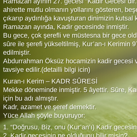
Ramazan ayının 27. gecesi “Kadir Gecesi”dir.
ahirette mutlu olmanın yollarını gösteren, beş
çıkarıp aydınlığa kavuşturan dinimizin kutsal 
Ramazan ayında, Kadir gecesinde inmiştir.
Bu gece, çok şerefli ve müstesna bir gece ol
sûre ile şerefi yükseltilmiş, Kur’an-ı Kerimin 
edilmiştir.
Abdurrahman Öksüz hocamizin kadir gecesi v
tavsiye edilir.(detailli bilgi icin)
Kuran-ı Kerim – KADR SÛRESİ
Mekke döneminde inmiştir. 5 âyettir. Sûre, Kad
için bu adı almıştır.
Kadr, azamet ve şeref demektir.
Yüce Allah şöyle buyuruyor:
1. “Doğrusu, Biz, onu (Kur’an’ı) Kadir gecesin
2. Kadir gecesinin ne olduğunu bilir misin?