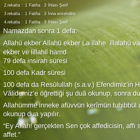
2.rekatta
:
1
Fatiha
3
İhlası Şerif
3.rekatta
:
1
Fatiha
3
İnna enzelnâhü
4.rekatta
:
1
Fatiha
3
İhlası Şerif
Namazdan sonra 1 defa:
Allahü ekber Allahü ekber La ilahe illalahü v
ekber ve lillahil hamd
79 defa insirah süresi
100 defa Kadr süresi
100 defa da Resûlullah (s.a.v.) Efendimiz’in Ha
Vâlidemiz’e öğrettiği şu duâ okunup, sonra duâ
Allahümme inneke afüvvün kerîmün tuhibbül af
okunup dua yapılır.
“Ey Allah! gerçekten Sen çok affedicisin, affı
affet.”