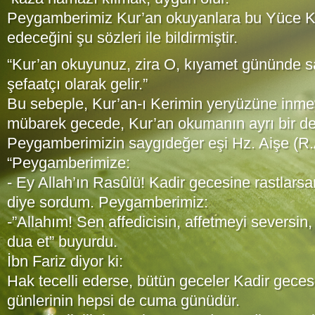
Peygamberimiz Kur’an okuyanlara bu Yüce Ki
edeceğini şu sözleri ile bildirmiştir.
“Kur’an okuyunuz, zira O, kıyamet gününde s
şefaatçı olarak gelir.”
Bu sebeple, Kur’an-ı Kerimin yeryüzüne inme
mübarek gecede, Kur’an okumanın ayrı bir değ
Peygamberimizin saygıdeğer eşi Hz. Aişe (R.A.
“Peygamberimize:
- Ey Allah’ın Rasûlü! Kadir gecesine rastlars
diye sordum. Peygamberimiz:
-”Allahım! Sen affedicisin, affetmeyi seversin,
dua et” buyurdu.
İbn Fariz diyor ki:
Hak tecelli ederse, bütün geceler Kadir geces
günlerinin hepsi de cuma günüdür.