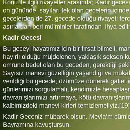
Konu ile ilgili rivayetler arasında; Kadir gec
on gününde, sayıları tek olan gecelerin içinde 
gecelerden de 27. gecede olduğu rivayeti terc
asırlardan beri mü’minler tarafindan ihya edilm
Kadir Gecesi
Bu geceyi hayatımız için bir fırsat bilmeli, 
hayırlı olduğu müjdelenen, yaklaşık seksen kus
ömrüne bedel olan bu geceden, gerektiği şekil
Sayısız manevi güzelliğin yaşandığı ve mükâfa
verildiği bu gecede; özümüze dönerek gaflet 
günlerimizi sorgulamalı, kendimizle hesaplaşm
davranışlarımızı artırmaya, kötü davranışlar
kalbimizdeki manevi kirleri temizlemeliyiz.[19]
Kadir Geceniz mübarek olsun. Mevla’m cüm
Bayramına kavuştursun.