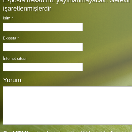
E-posta hesabınız yayınlanmayacak. Gerekli 
işaretlenmişlerdir
İsim
*
E-posta
*
İnternet sitesi
Yorum