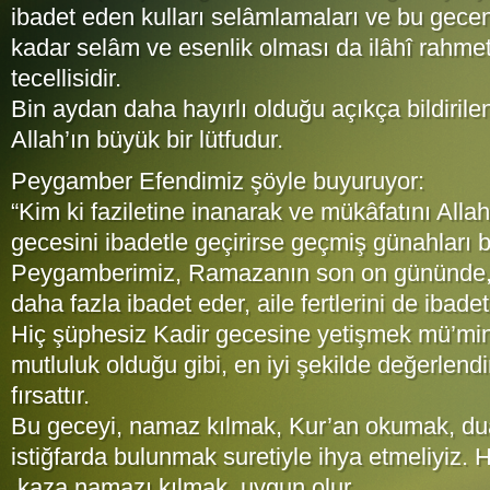
ibadet eden kulları selâmlamaları ve bu gecen
kadar selâm ve esenlik olması da ilâhî rahmet
tecellisidir.
Bin aydan daha hayırlı olduğu açıkça bildirile
Allah’ın büyük bir lütfudur.
Peygamber Efendimiz şöyle buyuruyor:
“Kim ki faziletine inanarak ve mükâfatını Alla
gecesini ibadetle geçirirse geçmiş günahları b
Peygamberimiz, Ramazanın son on gününde,
daha fazla ibadet eder, aile fertlerini de ibadet
Hiç şüphesiz Kadir gecesine yetişmek mü’minl
mutluluk olduğu gibi, en iyi şekilde değerlendi
fırsattır.
Bu geceyi, namaz kılmak, Kur’an okumak, du
istiğfarda bulunmak suretiyle ihya etmeliyiz. 
kaza namazı kılmak, uygun olur.