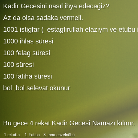
Kadir Gecesini nasıl ihya edeceğiz?
Az da olsa sadaka vermeli.
1001 istigfar ( estagfirullah elaziym ve etubu 
1000 ihlas süresi
100 felag süresi
100 süresi
100 fatiha süresi
bol ,bol selevat okunur
Bu gece 4 rekat Kadir Gecesi Namazı kılınır.
1.rekatta
:
1
Fatiha
3
İnna enzelnâhü