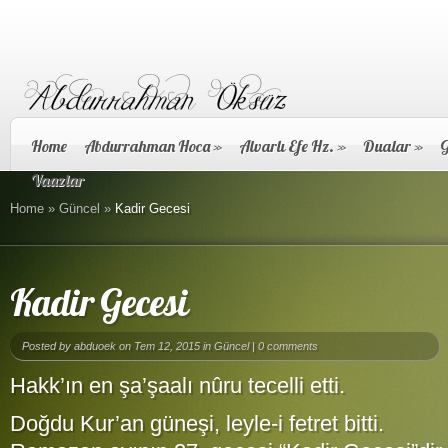
Home
Abdurrahman Hoca
»
Alvarlı Efe Hz.
»
Dualar
»
G
Vaazlar
Home
»
Güncel
»
Kadir Gecesi
Kadir Gecesi
Posted by
abduoek
on Tem 12, 2015 in
Güncel
|
0 comments
Hakk’ın en şa’şaalı nûru tecelli etti.
Doğdu Kur’an güneşi, leyle-i fetret bitti.