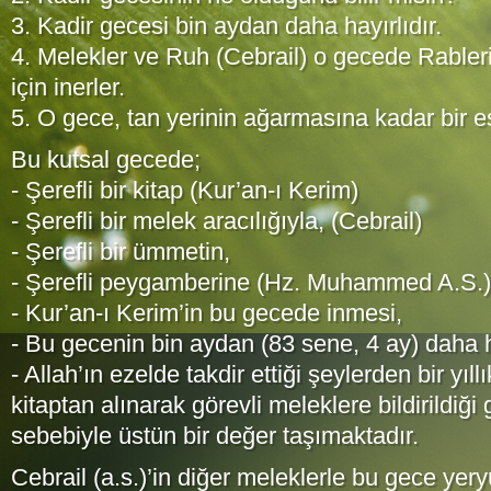
3. Kadir gecesi bin aydan daha hayırlıdır.
4. Melekler ve Ruh (Cebrail) o gecede Rablerini
için inerler.
5. O gece, tan yerinin ağarmasına kadar bir ese
Bu kutsal gecede;
- Şerefli bir kitap (Kur’an-ı Kerim)
- Şerefli bir melek aracılığıyla, (Cebrail)
- Şerefli bir ümmetin,
- Şerefli peygamberine (Hz. Muhammed A.S.) 
- Kur’an-ı Kerim’in bu gecede inmesi,
- Bu gecenin bin aydan (83 sene, 4 ay) daha h
- Allah’ın ezelde takdir ettiği şeylerden bir yıll
kitaptan alınarak görevli meleklere bildirildiği
sebebiyle üstün bir değer taşımaktadır.
Cebrail (a.s.)’in diğer meleklerle bu gece yer