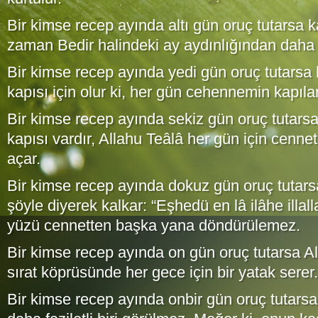
Bir kimse recep ayında altı gün oruç tutarsa k
zaman Bedir halindeki ay aydınlığından daha 
Bir kimse recep ayında yedi gün oruç tutars
kapısı için olur ki, her gün cehennemin kapılar
Bir kimse recep ayında sekiz gün oruç tutarsa
kapısı vardır, Allahu Teâlâ her gün için cennet
açar.
Bir kimse recep ayında dokuz gün oruç tutars
şöyle diyerek kalkar: “Eşhedü en lâ ilâhe illal
yüzü cennetten başka yana döndürülemez.
Bir kimse recep ayında on gün oruç tutarsa Al
sırat köprüsünde her gece için bir yatak serer.
Bir kimse recep ayında onbir gün oruç tutar