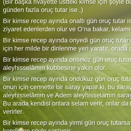
(Bir başka rivayette üstteki kimse için şöyle
günden fazla oruç tutar ise..)
Bir kimse recep ayında onaltı gün oruç tutar i
ziyaret edenlerden olur ve O’na bakar, kelamı
Bir kimse recep ayında onyedi gün oruç tutar
için her milde bir dinlenme yeri yaratır, orada d
Bir kimse recep ayında onsekiz gün oruç tuta
aleyhisselâmın kubbesine yakın olur.
Bir kimse recep ayında ondokuz gün oruç tuta
onun için cennette bir saray yapar ki, bu sara
aleyhisselâmın ve Adem aleyhisselamın saray
Bu arada kendisi onlara selam verir, onlar da
verirler.
Bir kimse recep ayında yirmi gün oruç tutars
kendisine şöyle seslenir: