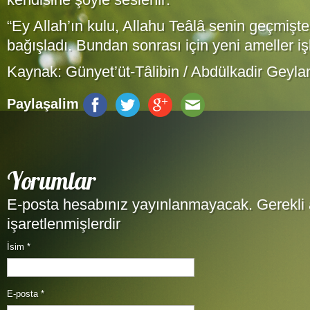
“Ey Allah’ın kulu, Allahu Teâlâ senin geçmişte
bağışladı. Bundan sonrası için yeni ameller i
Kaynak: Günyet’üt-Tâlibin / Abdülkadir Geylan
Paylaşalim
Yorumlar
E-posta hesabınız yayınlanmayacak. Gerekli 
işaretlenmişlerdir
İsim
*
E-posta
*