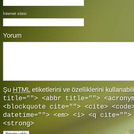
İnternet sitesi
Yorum
Şu
HTML
etiketlerini ve özelliklerini kullanabil
title=""> <abbr title=""> <acrony
<blockquote cite=""> <cite> <code
datetime=""> <em> <i> <q cite="">
<strong>