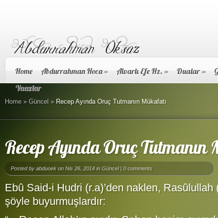
Home
Abdurrahman Hoca
»
Alvarlı Efe Hz.
»
Dualar
»
G
Vaazlar
Home
»
Güncel
»
Recep Ayında Oruç Tutmanın Mükafatı
Recep Ayında Oruç Tutmanın 
Posted by
abduoek
on Nis 26, 2014 in
Güncel
|
0 comments
Ebû Said-i Hudri (r.a)’den naklen, Rasûlullah 
şöyle buyurmuşlardır: