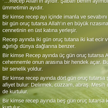
“…Recep Allah’ın ayıdır. Şaban benim ayımd
ümmetimin ayıdır.
Bir kimse recep ayı içinde imanla ve sevabını
bir gün oruç tutarsa Allah’ın en büyük rızasın
cennetinin en üst katına yerleşir.
Recep ayında iki gün oruç tutana iki kat ecir ve
ağırlığı dünya dağlarına benzer.
Bir kimse Recep ayında üç gün oruç tutarsa A
cehennemle onun arasına bir hendek açar. B
bir senelik yoldur.
Bir kimse recep ayında dört gün oruç tutarsa 
afiyet bulur: Delirmek, cüzzam, abraş. Mesih 
de kurtulur.
Bir kimse recep ayında beş gün oruç tutarsa 
kurtulur.