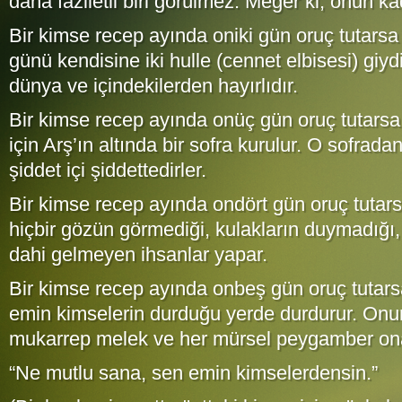
daha faziletli biri görülmez. Meğer ki, onun ka
Bir kimse recep ayında oniki gün oruç tutarsa
günü kendisine iki hulle (cennet elbisesi) giydir
dünya ve içindekilerden hayırlıdır.
Bir kimse recep ayında onüç gün oruç tutars
için Arş’ın altında bir sofra kurulur. O sofrada
şiddet içi şiddettedirler.
Bir kimse recep ayında ondört gün oruç tutar
hiçbir gözün görmediği, kulakların duymadığı, 
dahi gelmeyen ihsanlar yapar.
Bir kimse recep ayında onbeş gün oruç tutars
emin kimselerin durduğu yerde durdurur. On
mukarrep melek ve her mürsel peygamber ona
“Ne mutlu sana, sen emin kimselerdensin.”